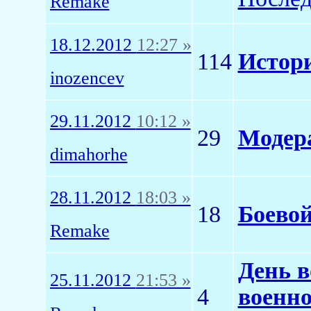
Remake
18.12.2012
12:27 »
114
Истори
inozencev
29.11.2012
10:12 »
29
Модера
dimahorhe
28.11.2012
18:03 »
18
Боевой
Remake
День в
25.11.2012
21:53 »
4
военно