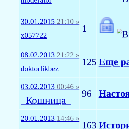
moderator
30.01.2015
21:10 »
1
x057722
08.02.2013
21:22 »
125
Еще ра
doktorlikbez
03.02.2013
00:46 »
96
Насто
_Кошница_
20.01.2013
14:46 »
163
Истори