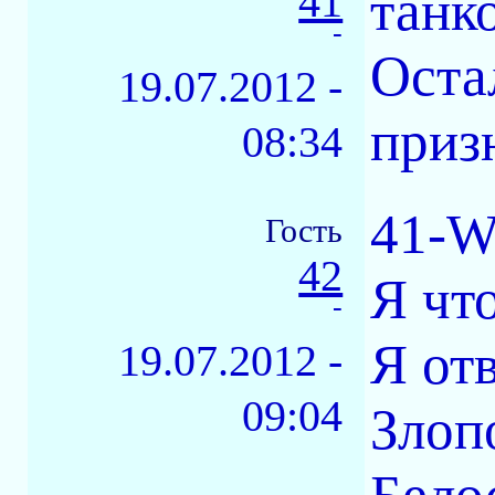
41
танк
-
Оста
19.07.2012 -
приз
08:34
41-W
Гость
42
Я чт
-
Я отв
19.07.2012 -
09:04
Злоп
Белос