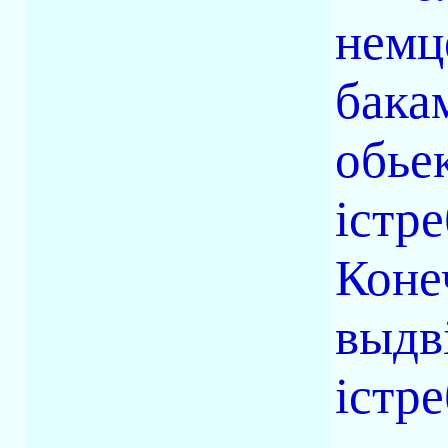
немц
бака
обье
істр
Коне
выдв
істре