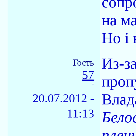
сопр
на м
Но і 
Из-з
Гость
57
проп
-
Влад
20.07.2012 -
11:13
Бело
плен