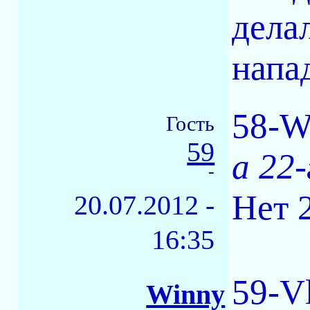
дела
напа
58-W
Гость
59
а 22-
-
Нет 2
20.07.2012 -
16:35
59-Vl
Winny