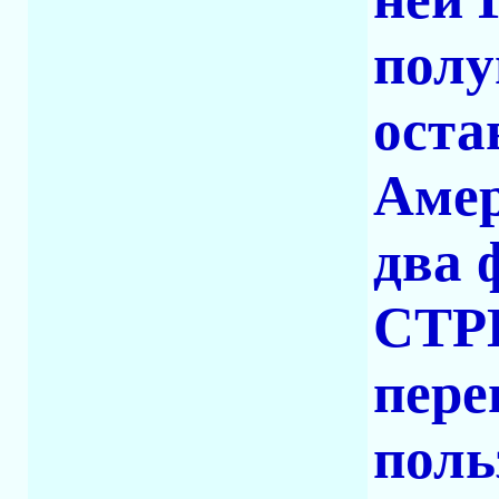
полу
оста
Амер
два 
СТР
пере
поль