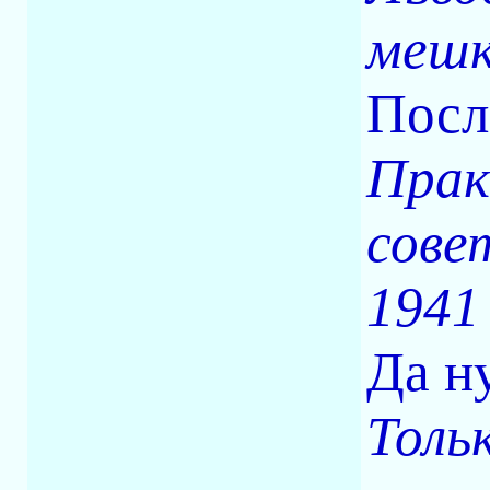
мешк
После
Прак
сове
1941 
Да н
Толь