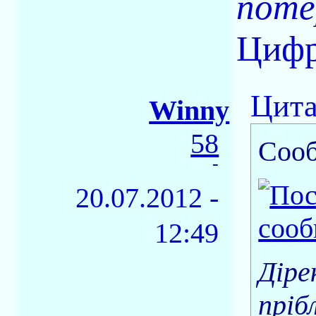
поте
Цифр
Цита
Winny
58
Соо
-
20.07.2012 -
12:49
Діре
пріб