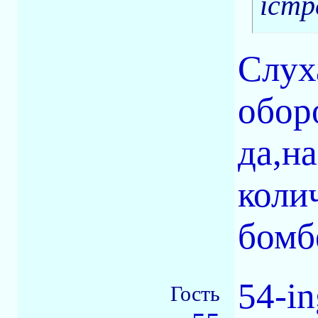
істр
Слух
обор
да,н
коли
бомб
54-in
Гость