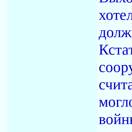
хоте
долж
Кста
соор
счит
могл
войн