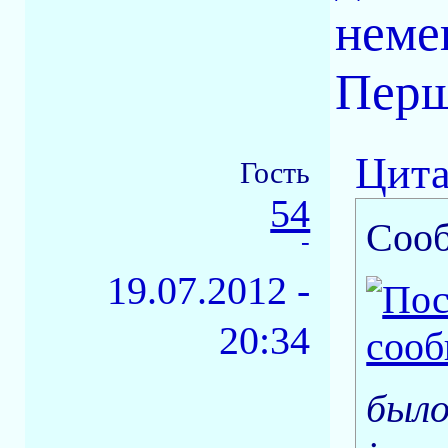
неме
Перш
Цита
Гость
54
Соо
-
19.07.2012 -
20:34
было