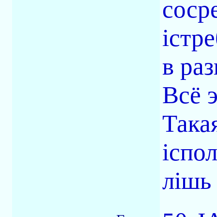
соср
істре
в ра
Всё э
Така
іспо
лішь