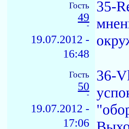
35-R
Гость
49
мнен
-
окру
19.07.2012 -
16:48
36-V
Гость
50
успо
-
"обо
19.07.2012 -
17:06
Выхо