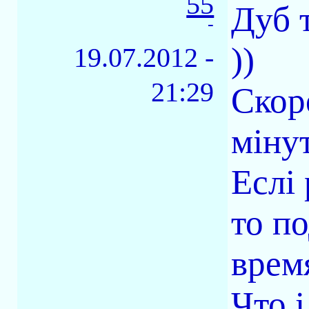
55
Дуб т
-
))
19.07.2012 -
21:29
Скор
мінут
Еслі
то п
врем
Что і