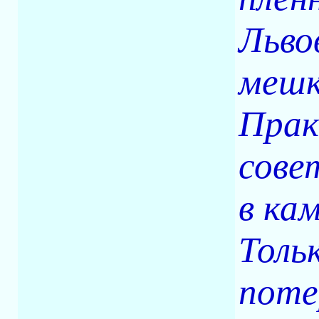
Льво
мешк
Прак
сове
в кам
Толь
поте