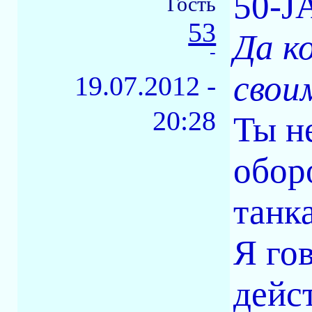
50-J
Гость
53
Да к
-
свои
19.07.2012 -
20:28
Ты н
обор
танк
Я го
дейс