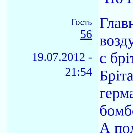
Глав
Гость
56
возд
-
с брі
19.07.2012 -
21:54
Бріта
герм
бомб
А по