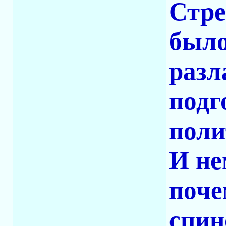
Стре
было
разл
подг
поли
И не
поче
спин