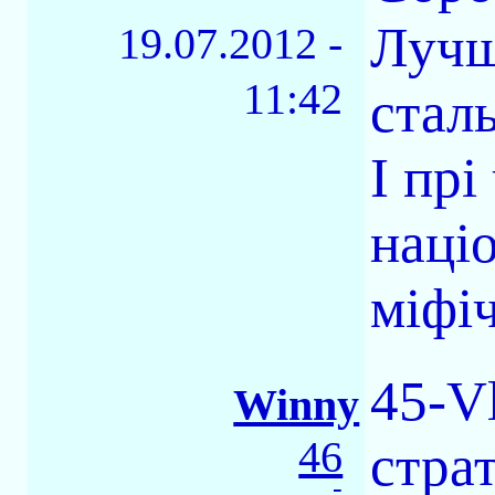
Лучш
19.07.2012 -
11:42
стал
І прі
націо
міфіч
45-V
Winny
46
стра
-