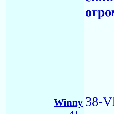
огро
38-V
Winny