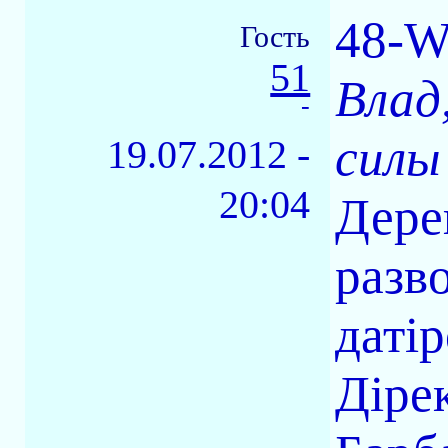
48-W
Гость
51
Влад
-
силы
19.07.2012 -
20:04
Дерек
разво
датір
Дірек