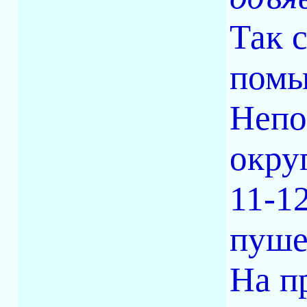
Так с
помы
Непо
окру
11-12
пуше
На п