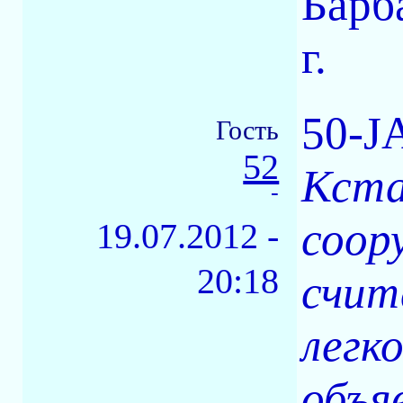
Барб
г.
50-J
Гость
52
Кста
-
соор
19.07.2012 -
20:18
счит
легк
объя