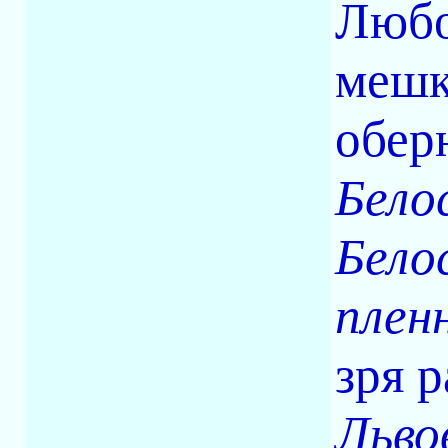
Любо
мешк
обер
Бело
Бело
плен
зря 
Льво