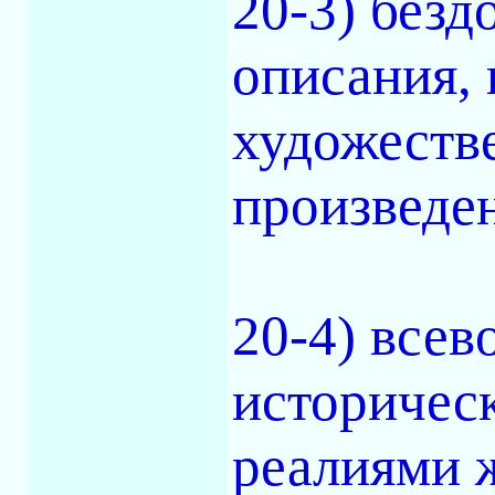
20-3) безд
описания, 
художеств
произведе
20-4) все
историчес
реалиями 