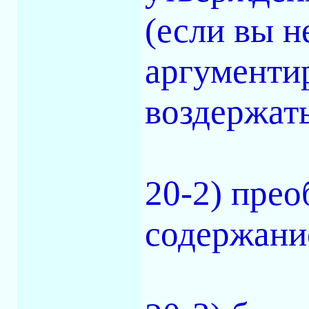
(если вы н
аргументир
воздержать
20-2) пре
содержани