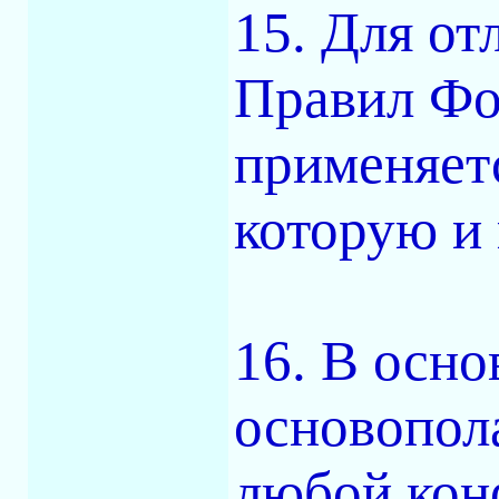
15. Для от
Правил Фо
применяетс
которую и
16. В осн
основопол
любой кон