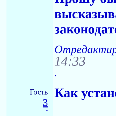
высказыва
законодат
Отредактиро
14:33
.
Как устан
Гость
3
-