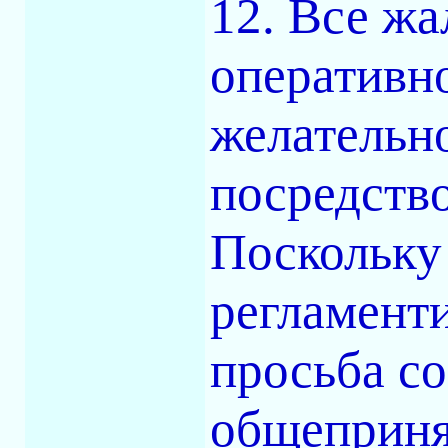
12. Все жа
оперативно
желательн
посредств
Поскольку
регламент
просьба с
общеприня