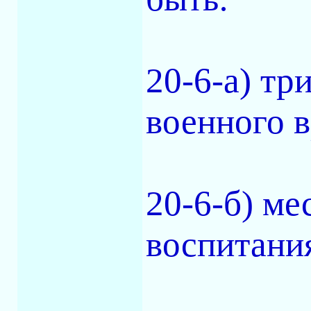
20-6-а) тр
военного 
20-6-б) ме
воспитани