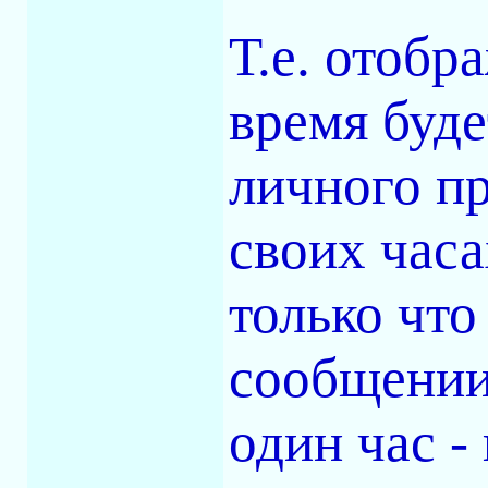
Т.е. отоб
время буде
личного п
своих час
только чт
сообщении
один час -