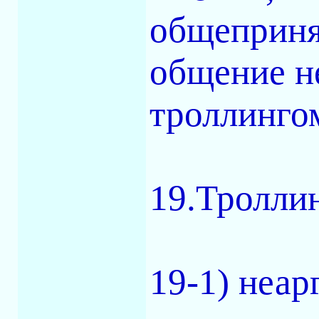
общеприня
общение н
троллинго
19.Троллин
19-1) неа