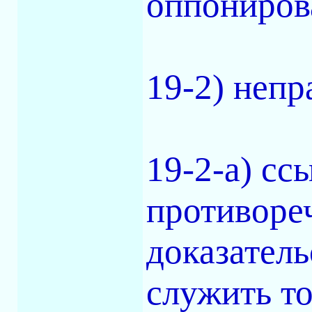
оппонирова
19-2) неп
19-2-а) сс
противоре
доказатель
служить т