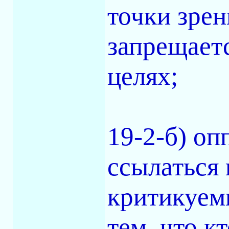
точки зрен
запрещает
целях;
19-2-б) оп
ссылаться 
критикуем
тем, что к