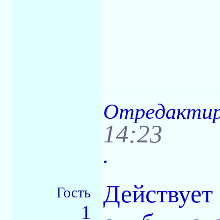
Отредактиро
14:23
.
Действует 
Гость
1