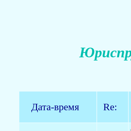
Юриспр
Дата-время
Re: