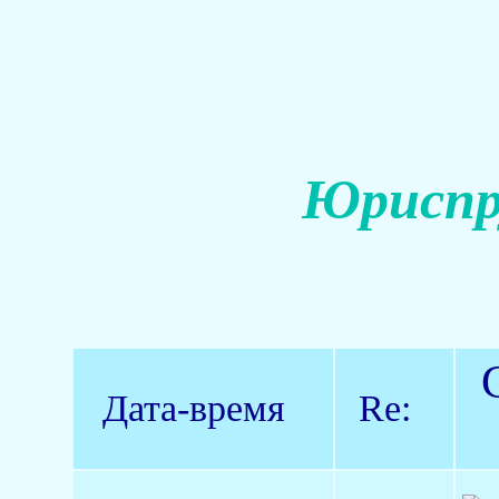
Юриспр
Дата-время
Re: