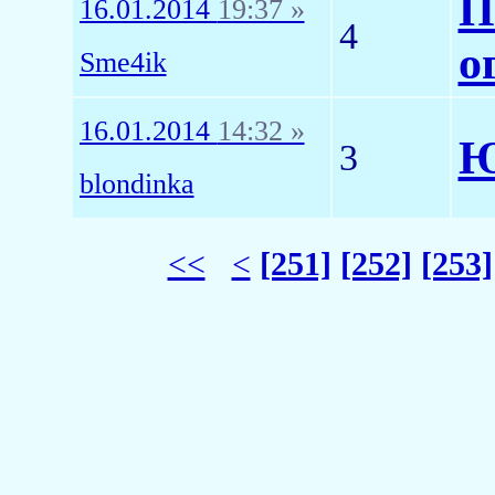
П
16.01.2014
19:37 »
4
о
Sme4ik
16.01.2014
14:32 »
Ю
3
blondinka
<<
<
[251]
[252]
[253]