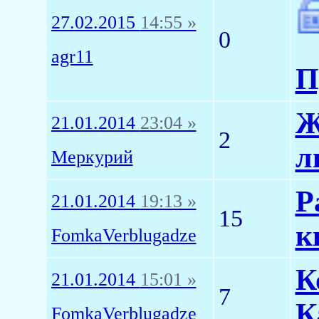
27.02.2015
14:55 »
0
agr11
П
Ж
21.01.2014
23:04 »
2
л
Меркурий
Р
21.01.2014
19:13 »
15
к
FomkaVerblugadze
К
21.01.2014
15:01 »
7
К
FomkaVerblugadze