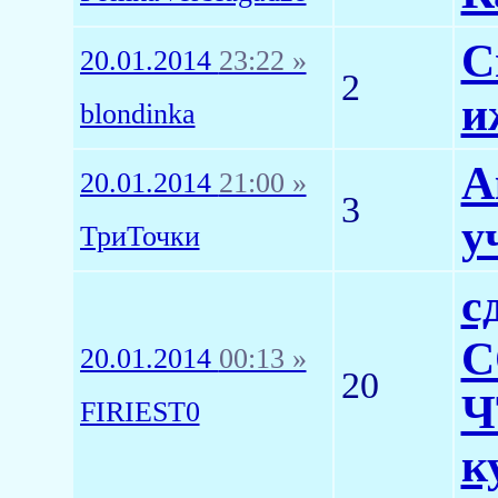
С
20.01.2014
23:22 »
2
и
blondinka
А
20.01.2014
21:00 »
3
у
ТриТочки
с
C
20.01.2014
00:13 »
20
Ч
FIRIEST0
к