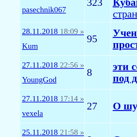
323
Куба
pasechnik067
стра
28.11.2018
18:09 »
Учен
95
прос
Kum
27.11.2018
22:56 »
эти 
8
под 
YoungGod
27.11.2018
17:14 »
27
О шу
vexela
25.11.2018
21:58 »