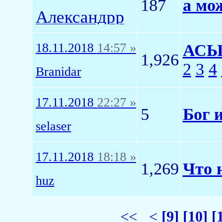
187
а мож
Александрр
18.11.2018
14:57 »
АСЫ
1,926
2
3
4
Branidar
17.11.2018
22:27 »
5
Бог 
selaser
17.11.2018
18:18 »
1,269
Что 
huz
<<
<
[9]
[10]
[