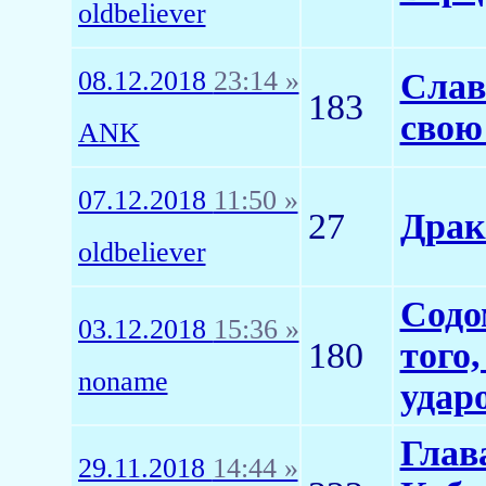
oldbeliever
08.12.2018
23:14 »
Слав
183
свою
ANK
07.12.2018
11:50 »
27
Драк
oldbeliever
Содо
03.12.2018
15:36 »
180
того
noname
удар
Глав
29.11.2018
14:44 »