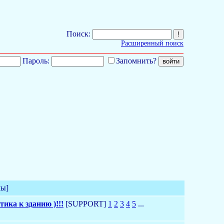
Поиск:
Расширенный поиск
Пароль:
Запомнить?
мы]
ика к зданию )!!!
[SUPPORT]
1
2
3
4
5
...