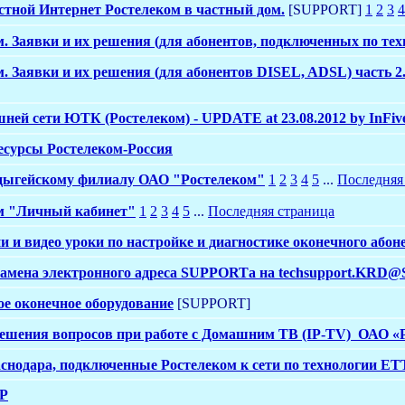
тной Интернет Ростелеком в частный дом.
[SUPPORT]
1
2
3
4
м. Заявки и их решения (для абонентов, подключенных по те
. Заявки и их решения (для абонентов DISEL, ADSL) часть 2
ашней сети ЮТК (Ростелеком) - UPDATE at 23.08.2012 by InFiv
есурсы Ростелеком-Россия
дыгейскому филиалу ОАО "Ростелеком"
1
2
3
4
5
...
Последняя
м "Личный кабинет"
1
2
3
4
5
...
Последняя страница
 и видео уроки по настройке и диагностике оконечного абон
мена электронного адреса SUPPORTа на techsupport.KRD@
ое оконечное оборудование
[SUPPORT]
ешения вопросов при работе с Домашним ТВ (IP-TV) ОАО «Р
аснодара, подключенные Ростелеком к сети по технологии ET
МР