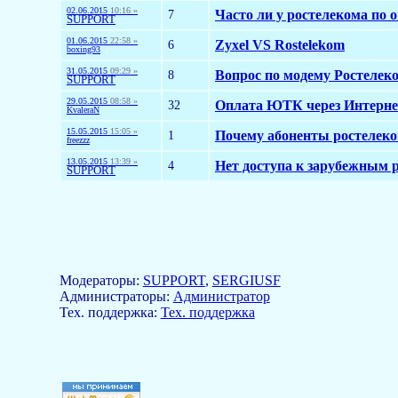
02.06.2015
10:16 »
7
Часто ли у ростелекома по 
SUPPORT
01.06.2015
22:58 »
6
Zyxel VS Rostelekom
boxing93
31.05.2015
09:29 »
8
Вопрос по модему Ростелек
SUPPORT
29.05.2015
08:58 »
32
Оплата ЮТК через Интерне
KvaleraN
15.05.2015
15:05 »
1
Почему абоненты ростелек
freezzz
13.05.2015
13:39 »
4
Нет доступа к зарубежным 
SUPPORT
Модераторы:
SUPPORT
,
SERGIUSF
Aдминистраторы:
Администратор
Тех. поддержка:
Тех. поддержка