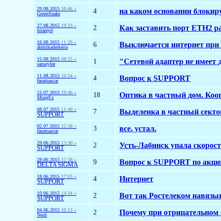
29.08.2015
10:46 »
4
на каком основании блокир
GreenSnake
27.08.2015
19:33 »
2
Как заставить порт ETH2 р
briareyd
16.08.2015
11:26 »
6
Выключается интернет при 
abdulkaderkeita
15.08.2015
08:15 »
1
"Сетевой адаптер не имеет 
sanseylee
11.08.2015
16:54 »
4
Вопрос к SUPPORT
fanatnascar
15.07.2015
19:46 »
18
Оптика в частный дом. Кооп
MozgFx
08.07.2015
11:40 »
7
Выделенка в частный секто
SUPPORT
02.07.2015
22:58 »
3
все. устал.
fanatnascar
29.06.2015
13:30 »
2
Усть-Лабинск упала скорост
SUPPORT
28.06.2015
12:38 »
9
Вопрос к SUPPORT по акци
DELTA SIGMA
18.06.2015
17:03 »
4
Интернет
SUPPORT
10.06.2015
14:34 »
2
Вот так Ростелеком навязы
SUPPORT
04.06.2015
10:13 »
2
Почему при отрицательном 
Nesh