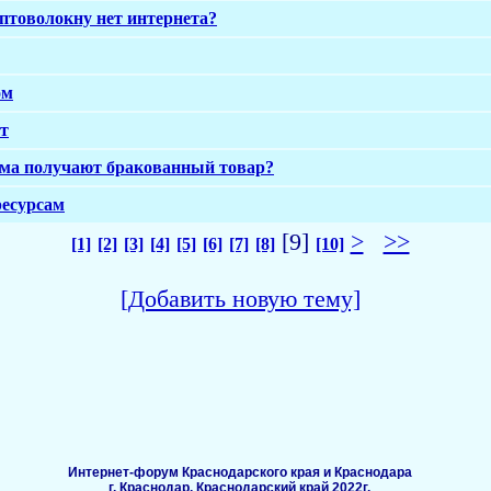
оптоволокну нет интернета?
ом
т
ома получают бракованный товар?
ресурсам
[9]
>
>>
[1]
[2]
[3]
[4]
[5]
[6]
[7]
[8]
[10]
[Добавить новую тему]
Интернет-форум Краснодарского края и Краснодара
г. Краснодар, Краснодарский край 2022г.