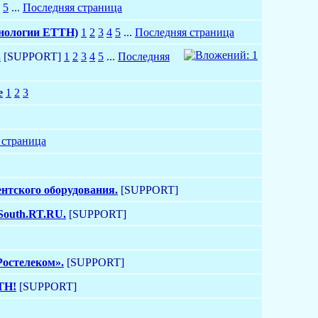
5
...
Последняя страница
хнологии ETTH)
1
2
3
4
5
...
Последняя страница
.
[SUPPORT]
1
2
3
4
5
...
Последняя
e
1
2
3
 страница
ентского оборудования.
[SUPPORT]
South.RT.RU.
[SUPPORT]
остелеком».
[SUPPORT]
TH!
[SUPPORT]