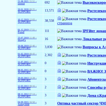
21.08.2021
15:51 »
692
Высокоскорос
internet
20.01.2020
09:25 »
13,571
Ростелеко
SUPPORT
Ростелеком
10.12.2019
12:03 »
38,558
SUPPORT
страница
01.12.2019
17:51 »
111
IPFilter дом
Fund
23.07.2019
11:49 »
16
Локальные р
MozgFx
29.06.2019
02:40 »
3,830
Вопросы к А
SUPPORT
01.02.2019
09:43 »
2,302
Ростелеко
SUPPORT
11.07.2015
12:12 »
0
Инструкции
SUPPORT
08.05.2015
08:29 »
0
ВАЖНО! За
SUPPORT
29.03.2013
13:28 »
3
Абонентск
SUPPORT
12.03.2013
09:16 »
2
Cпособы р
SUPPORT
08.11.2012
07:14 »
3
Дома г.Кр
SUPPORT
04.09.2015
16:50 »
3
Оптика частный сектор Ч
Andrey3008