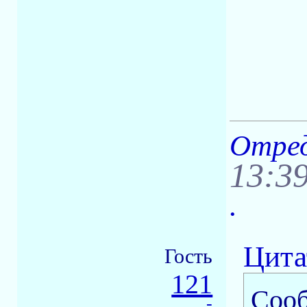
Отред
13:3
.
Цита
Гость
121
Соо
-