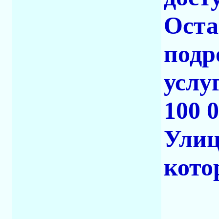
Оста
подр
услу
100 0
Улиц
кото