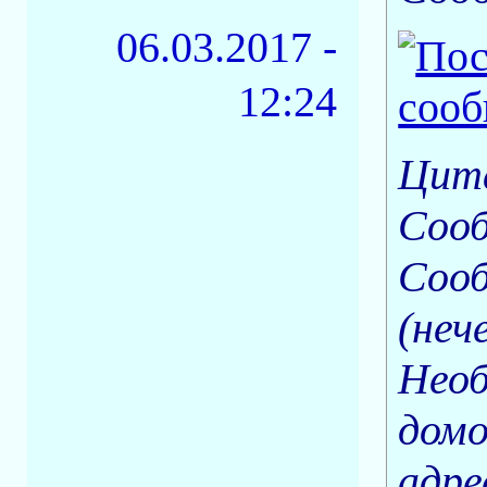
06.03.2017 -
12:24
Цита
Соо
Сооб
(неч
Необ
домо
адре