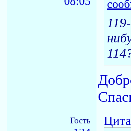
08:05
119
ниб
114
Добр
Спас
Цита
Гость