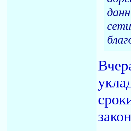
данн
сети
благ
Вчер
укла
срок
закон