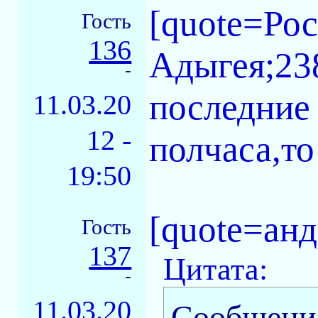
[quote=Ро
Гость
136
Адыгея;23
-
последние 
11.03.20
12 -
полчаса,то
19:50
[quote=ан
Гость
137
Цитата:
-
11.03.20
Сообщени