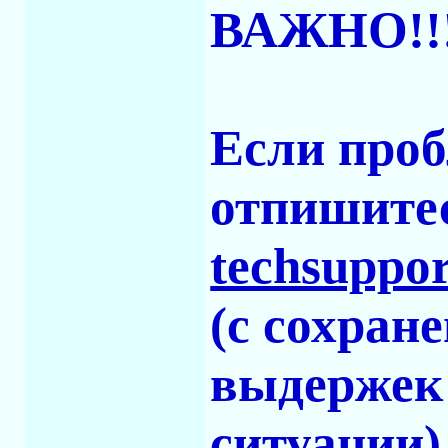
ВАЖНО!!
Если проб
отпишитес
techsupp
(с сохран
выдержек
ситуации)