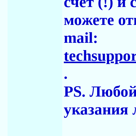
счет (!) 
можете от
mail:
techsupp
.
PS. Любой
указания 