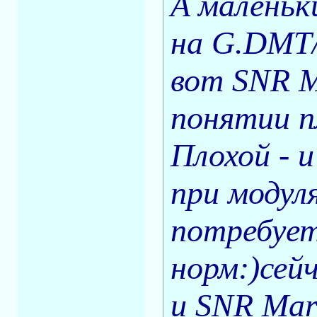
A маленьк
на G.DMT
вот SNR M
понятии п
Плохой - 
при модул
потребует
норм:)сей
и SNR Marg