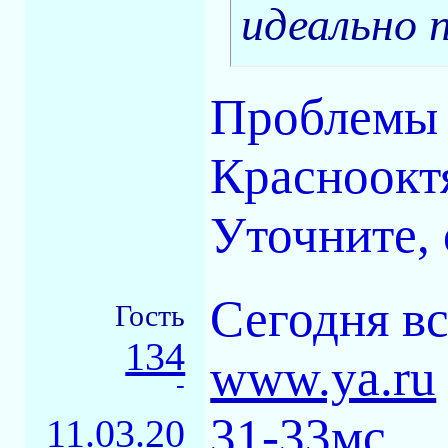
идеально 
Проблемы с
Красноокт
Уточните,
Сегодня вс
Гость
134
www.ya.ru
-
31-33мс,
11.03.20