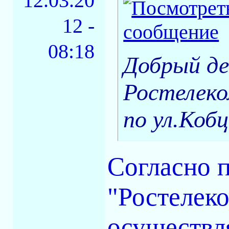
12.03.20
12 -
08:18
Добрый де
Ростелеко
по ул.Кобц
Согласно 
"Ростелеко
осуществл