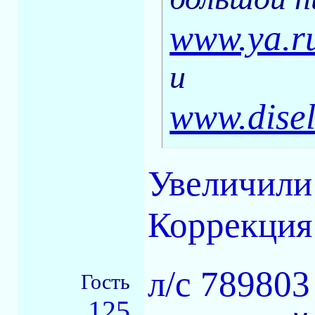
www.ya.r
и
www.dise
Увеличили 
Коррекция
л/с 789803
Гость
125