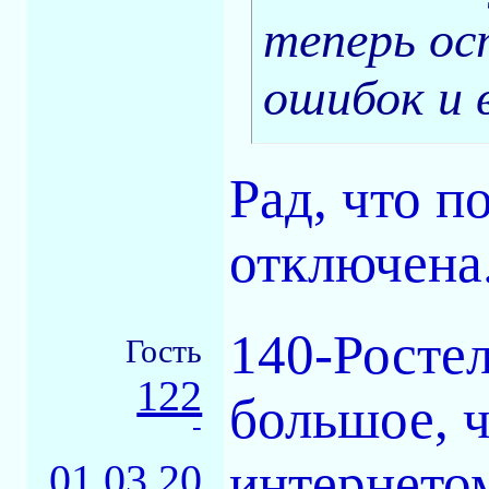
теперь ос
ошибок и в
Рад, что 
отключена
140-Росте
Гость
122
большое, 
-
интернетом
01.03.20