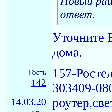
Новый рай
ответ.
Уточните 
дома.
157-Росте
Гость
142
303409-08
-
роутер,све
14.03.20