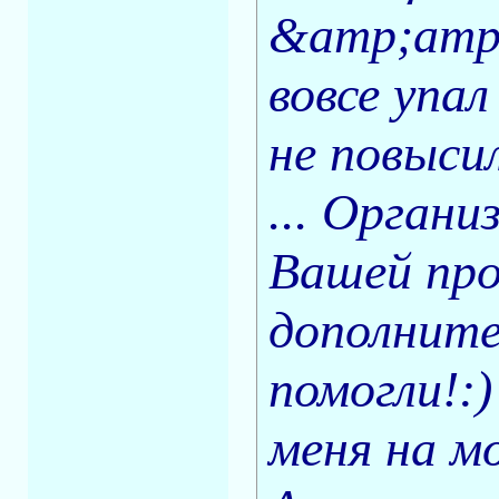
&amp;amp;
вовсе упал
не повыси
... Органи
Вашей про
дополните
помогли!:)
меня на м