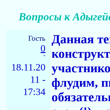
Вопросы к Адыгей
Данная те
Гость
0
конструкт
-
участнико
18.11.20
11 -
флудим, п
17:34
обязател