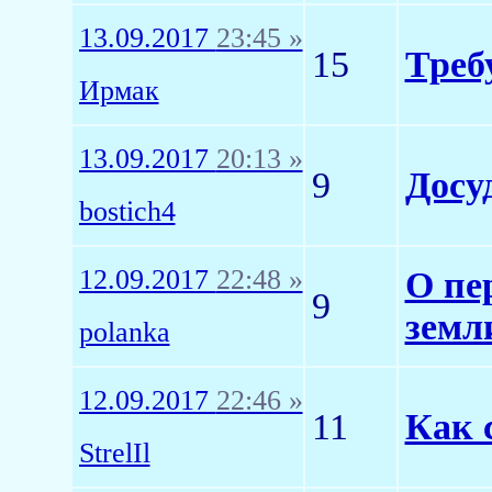
13.09.2017
23:45 »
15
Треб
Ирмак
13.09.2017
20:13 »
9
Досу
bostich4
12.09.2017
22:48 »
О пе
9
земл
polanka
12.09.2017
22:46 »
11
Как 
StrelIl