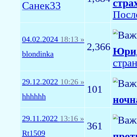
стра
Санек33
Посл
04.02.2024
18:13 »
2,366
Юрид
blondinka
стра
29.12.2022
10:26 »
101
hhhhhh
ночн
29.11.2022
13:16 »
361
Rt1509
прот