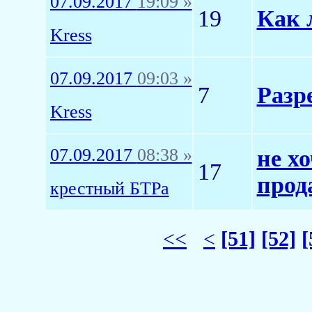
07.09.2017
19:09 »
19
Как 
Kress
07.09.2017
09:03 »
7
Разр
Kress
07.09.2017
08:38 »
не х
17
прод
крестный БТРа
<<
<
[51]
[52]
[