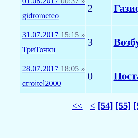
01.08.2017
00:37 »
2
Гази
gidrometeo
31.07.2017
15:15 »
3
Возб
ТриТочки
28.07.2017
18:05 »
0
Пост
ctroitel2000
<<
<
[54]
[55]
[