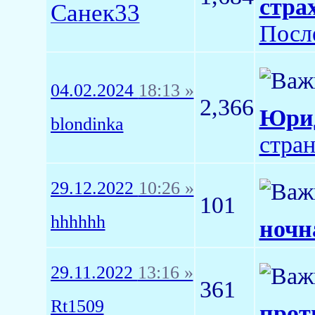
стра
Санек33
Посл
04.02.2024
18:13 »
2,366
Юрид
blondinka
стра
29.12.2022
10:26 »
101
hhhhhh
ночн
29.11.2022
13:16 »
361
Rt1509
прот