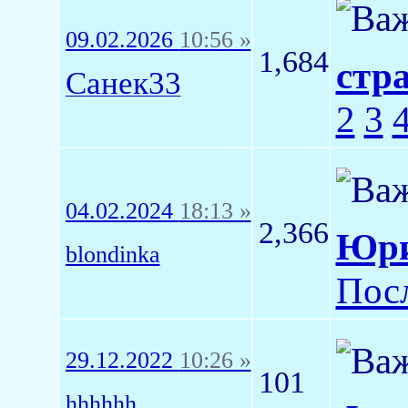
09.02.2026
10:56 »
1,684
стр
Санек33
2
3
04.02.2024
18:13 »
2,366
Юри
blondinka
Пос
29.12.2022
10:26 »
101
hhhhhh