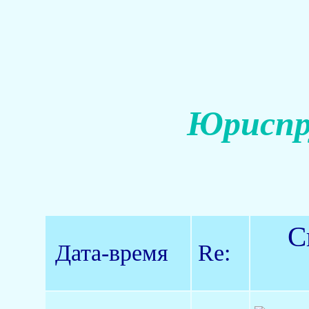
Юриспр
С
Дата-время
Re: