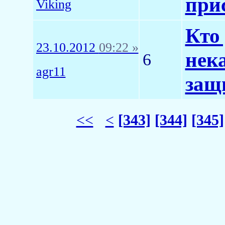
при
Viking
Кто
23.10.2012
09:22 »
нека
6
agr11
защ
<<
<
[343]
[344]
[345]