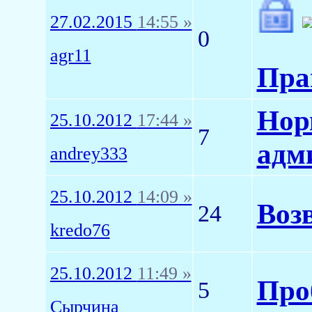
27.02.2015
14:55 »
0
agr11
Пра
Нор
25.10.2012
17:44 »
7
адм
andrey333
25.10.2012
14:09 »
Возв
24
kredo76
25.10.2012
11:49 »
Про
5
Сырчина