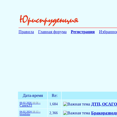
Правила
Главная форума
Регистрация
Избранно
Дата-время
Re:
09.02.2026
10:56 »
1,684
ДТП, ОСАГО 
Санек33
04.02.2024
18:13 »
2,366
Бракоразводн
blondinka