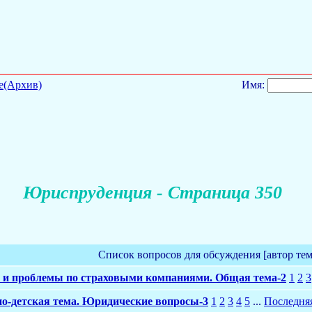
е(Архив)
Имя:
Юриспруденция - Страница 350
Список вопросов для обсуждения [автор те
и проблемы по страховыми компаниями. Общая тема-2
1
2
3
о-детская тема. Юридические вопросы-3
1
2
3
4
5
...
Последня