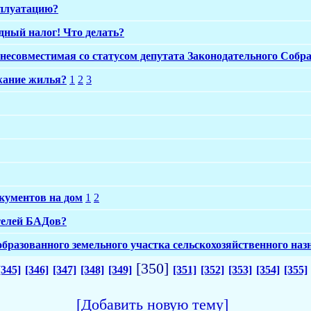
сплуатацию?
дный налог! Что делать?
 несовместимая со статусом депутата Законодательного Соб
жание жилья?
1
2
3
кументов на дом
1
2
телей БАДов?
разованного земельного участка сельскохозяйственного наз
[350]
[345]
[346]
[347]
[348]
[349]
[351]
[352]
[353]
[354]
[355]
[Добавить новую тему]