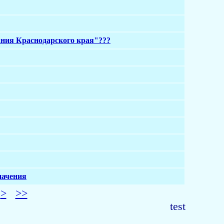
рания Краснодарского края"???
начения
>
>>
test