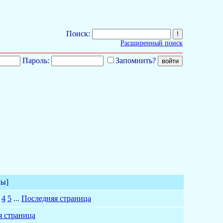
Поиск:
Расширенный поиск
Пароль:
Запомнить?
мы]
4
5
...
Последняя страница
я страница