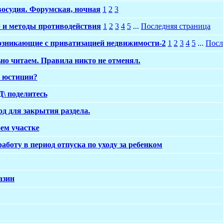
осудия. Форумская, ночная
1
2
3
и методы противодействия
1
2
3
4
5
...
Последняя страница
озникающие с приватизацией недвижимости-2
1
2
3
4
5
...
Посл
но читаем. Правила никто не отменял.
в юстиции?
\ поделитесь
од для закрытия раздела.
ем участке
аботу в период отпуска по уходу за ребенком
азин