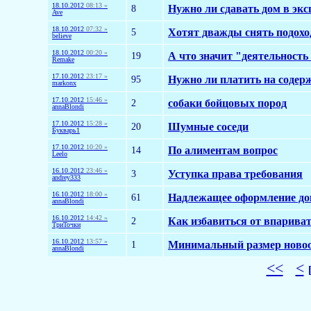
18.10.2012
08:13 »
8
Нужно ли сдавать дом в эк
Ave
18.10.2012
07:32 »
5
Хотят дважды снять подохо
believe
18.10.2012
00:20 »
19
А что значит "деятельность
Remake
17.10.2012
23:17 »
95
Нужно ли платить на содер
markonx
17.10.2012
15:46 »
2
собаки бойцовых пород
annaBlondi
17.10.2012
15:28 »
20
Шумные соседи
Букварь1
17.10.2012
10:20 »
14
По алиментам вопрос
Leelo
16.10.2012
23:46 »
3
Уступка права требования
andrey333
16.10.2012
18:00 »
61
Надлежащее оформление до
annaBlondi
16.10.2012
14:42 »
2
Как избавиться от впарива
ТриТочки
16.10.2012
13:57 »
1
Минимальный размер новооб
annaBlondi
<<
<