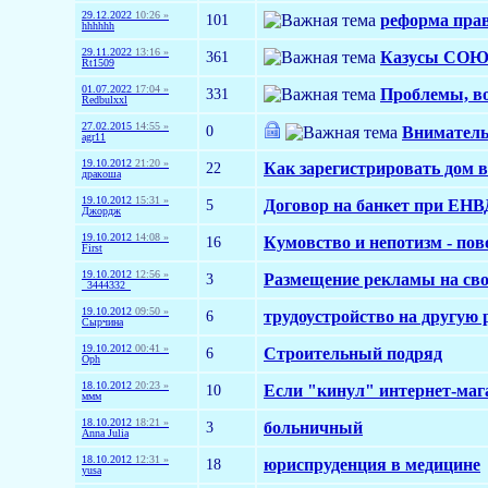
29.12.2022
10:26 »
101
реформа прав
hhhhhh
29.11.2022
13:16 »
361
Казусы СОЮ 
Rt1509
01.07.2022
17:04 »
331
Проблемы, в
Redbulxxl
27.02.2015
14:55 »
0
Вниматель
agr11
19.10.2012
21:20 »
22
Как зарегистрировать дом 
дракоша
19.10.2012
15:31 »
5
Договор на банкет при ЕНВД
Джордж
19.10.2012
14:08 »
16
Кумовство и непотизм - пов
First
19.10.2012
12:56 »
3
Размещение рекламы на сво
_3444332_
19.10.2012
09:50 »
6
трудоустройство на другую р
Сырчина
19.10.2012
00:41 »
6
Строительный подряд
Oph
18.10.2012
20:23 »
10
Если "кинул" интернет-маг
ммм
18.10.2012
18:21 »
3
больничный
Anna Julia
18.10.2012
12:31 »
18
юриспруденция в медицине
yusa