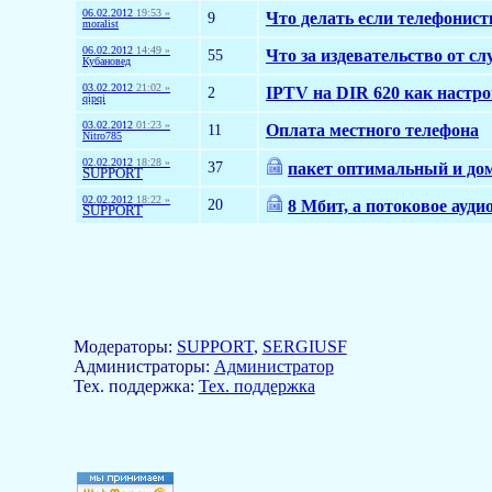
06.02.2012
19:53 »
9
Что делать если телефонис
moralist
06.02.2012
14:49 »
55
Что за издевательство от с
Кубановед
03.02.2012
21:02 »
2
IPTV на DIR 620 как настро
qipqi
03.02.2012
01:23 »
11
Оплата местного телефона
Nitro785
02.02.2012
18:28 »
37
пакет оптимальный и до
SUPPORT
02.02.2012
18:22 »
20
8 Мбит, а потоковое ауди
SUPPORT
Модераторы:
SUPPORT
,
SERGIUSF
Aдминистраторы:
Администратор
Тех. поддержка:
Тех. поддержка