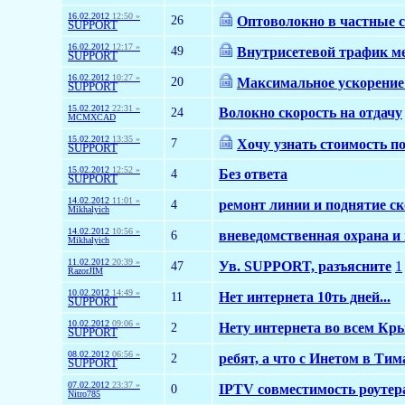
16.02.2012
12:50 »
26
Оптоволокно в частные 
SUPPORT
16.02.2012
12:17 »
49
Внутрисетевой трафик м
SUPPORT
16.02.2012
10:27 »
20
Максимальное ускорение
SUPPORT
15.02.2012
22:31 »
24
Волокно скорость на отдачу
MCMXCAD
15.02.2012
13:35 »
7
Хочу узнать стоимость п
SUPPORT
15.02.2012
12:52 »
4
Без ответа
SUPPORT
14.02.2012
11:01 »
4
ремонт линии и поднятие с
Mikhalyich
14.02.2012
10:56 »
6
вневедомственная охрана и
Mikhalyich
11.02.2012
20:39 »
47
Ув. SUPPORT, разъясните
1
RazorJIM
10.02.2012
14:49 »
11
Нет интернета 10ть дней...
SUPPORT
10.02.2012
09:06 »
2
Нету интернета во всем Кр
SUPPORT
08.02.2012
06:56 »
2
ребят, а что с Инетом в Ти
SUPPORT
07.02.2012
23:37 »
0
IPTV совместимость роуте
Nitro785