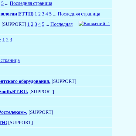
5
...
Последняя страница
хнологии ETTH)
1
2
3
4
5
...
Последняя страница
.
[SUPPORT]
1
2
3
4
5
...
Последняя
e
1
2
3
 страница
ентского оборудования.
[SUPPORT]
South.RT.RU.
[SUPPORT]
остелеком».
[SUPPORT]
TH!
[SUPPORT]