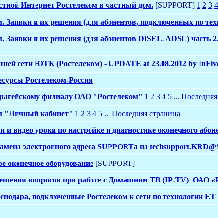
тной Интернет Ростелеком в частный дом.
[SUPPORT]
1
2
3
4
м. Заявки и их решения (для абонентов, подключенных по те
. Заявки и их решения (для абонентов DISEL, ADSL) часть 2
ашней сети ЮТК (Ростелеком) - UPDATE at 23.08.2012 by InFiv
есурсы Ростелеком-Россия
дыгейскому филиалу ОАО "Ростелеком"
1
2
3
4
5
...
Последняя
м "Личный кабинет"
1
2
3
4
5
...
Последняя страница
 и видео уроки по настройке и диагностике оконечного абон
мена электронного адреса SUPPORTа на techsupport.KRD@
ое оконечное оборудование
[SUPPORT]
ешения вопросов при работе с Домашним ТВ (IP-TV) ОАО «Р
аснодара, подключенные Ростелеком к сети по технологии ET