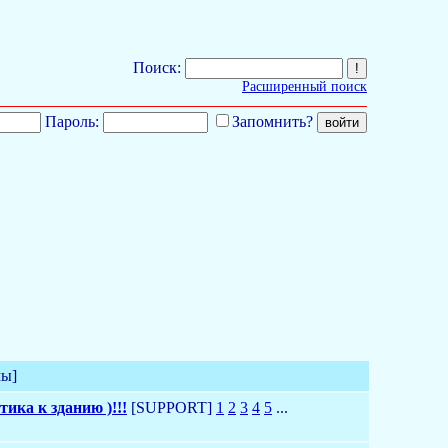
Поиск:
Расширенный поиск
Пароль:
Запомнить?
мы]
ика к зданию )!!!
[SUPPORT]
1
2
3
4
5
...