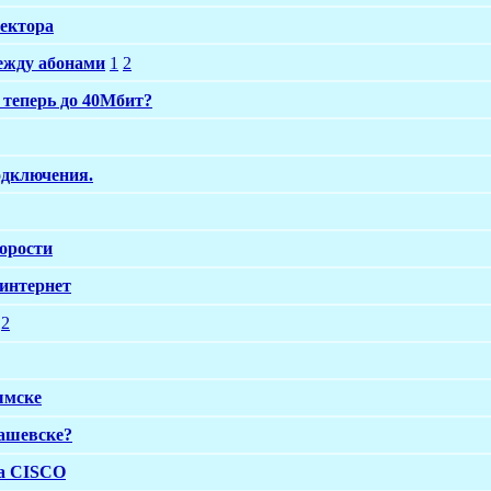
сектора
ежду абонами
1
2
 теперь до 40Мбит?
одключения.
корости
 интернет
2
ымске
машевске?
ра CISCO