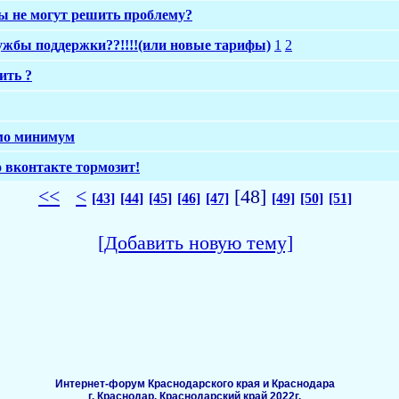
ты не могут решить проблему?
лужбы поддержки??!!!!(или новые тарифы)
1
2
ить ?
мо минимум
о вконтакте тормозит!
<<
<
[48]
[43]
[44]
[45]
[46]
[47]
[49]
[50]
[51]
[Добавить новую тему]
Интернет-форум Краснодарского края и Краснодара
г. Краснодар, Краснодарский край 2022г.