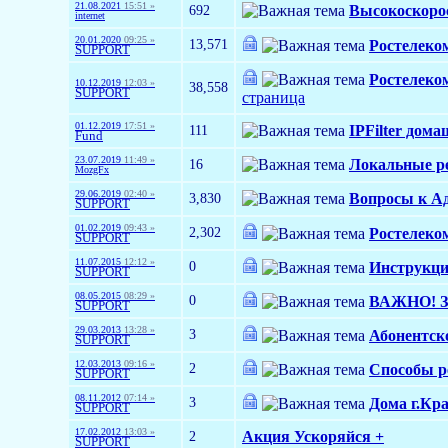
21.08.2021
15:51 »
692
Высокоскорос
internet
20.01.2020
09:25 »
13,571
Ростелеко
SUPPORT
Ростелеком
10.12.2019
12:03 »
38,558
SUPPORT
страница
01.12.2019
17:51 »
111
IPFilter дом
Fund
23.07.2019
11:49 »
16
Локальные р
MozgFx
29.06.2019
02:40 »
3,830
Вопросы к А
SUPPORT
01.02.2019
09:43 »
2,302
Ростелеко
SUPPORT
11.07.2015
12:12 »
0
Инструкции
SUPPORT
08.05.2015
08:29 »
0
ВАЖНО! За
SUPPORT
29.03.2013
13:28 »
3
Абонентск
SUPPORT
12.03.2013
09:16 »
2
Cпособы р
SUPPORT
08.11.2012
07:14 »
3
Дома г.Кр
SUPPORT
17.02.2012
13:03 »
2
Акция Ускоряйся +
SUPPORT