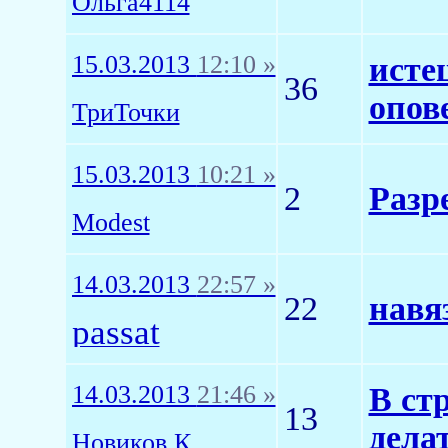
Ольга4114
15.03.2013
12:10 »
исте
36
опов
ТриТочки
15.03.2013
10:21 »
2
Разр
Modest
14.03.2013
22:57 »
22
навя
passat
14.03.2013
21:46 »
В ст
13
дела
Новиков К