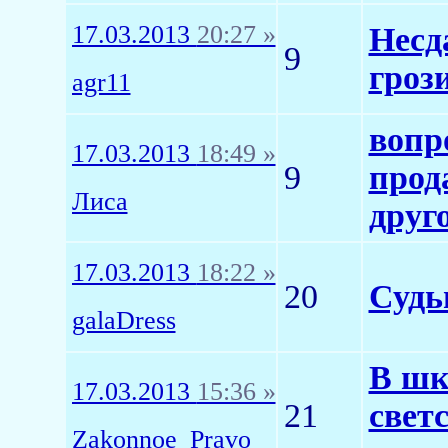
17.03.2013
20:27 »
Несд
9
гроз
agr11
вопр
17.03.2013
18:49 »
9
прод
Лиса
друг
17.03.2013
18:22 »
20
Судь
galaDress
В шк
17.03.2013
15:36 »
21
свет
Zakonnoe_Pravo