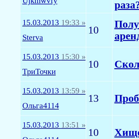
Ujkmwvfy
раза
15.03.2013
19:33 »
Полу
10
арен
Sterva
15.03.2013
15:30 »
10
Скол
ТриТочки
15.03.2013
13:59 »
13
Проб
Ольга4114
15.03.2013
13:51 »
10
Хищен