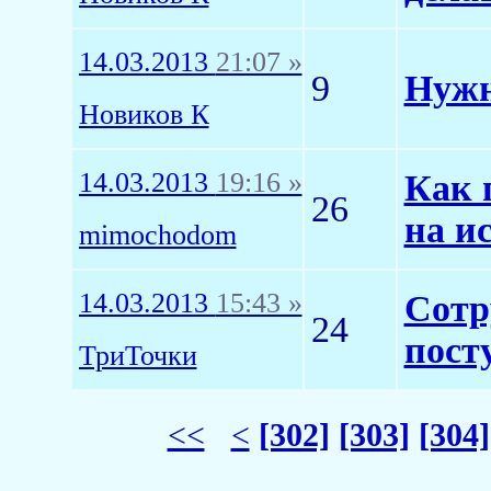
14.03.2013
21:07 »
9
Нужн
Новиков К
14.03.2013
19:16 »
Как 
26
на и
mimochodom
14.03.2013
15:43 »
Сотр
24
пост
ТриТочки
<<
<
[302]
[303]
[304]