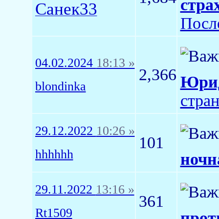
стра
Санек33
Посл
04.02.2024
18:13 »
2,366
Юрид
blondinka
стра
29.12.2022
10:26 »
101
hhhhhh
ночн
29.11.2022
13:16 »
361
Rt1509
прот