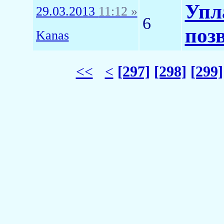
Упл
29.03.2013
11:12 »
6
поз
Kanas
<<
<
[297]
[298]
[299]