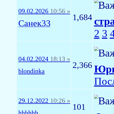
09.02.2026
10:56 »
1,684
стр
Санек33
2
3
04.02.2024
18:13 »
2,366
Юри
blondinka
Пос
29.12.2022
10:26 »
101
hhhhhh