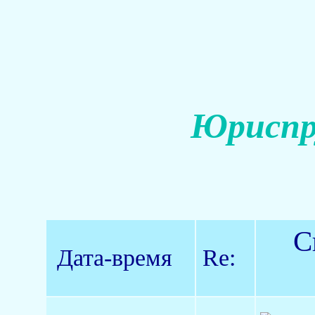
Юриспр
С
Дата-время
Re: