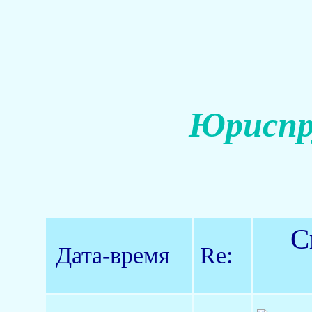
Юриспр
С
Дата-время
Re: