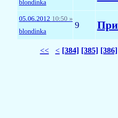
blondinka
05.06.2012
10:50 »
При
9
blondinka
<<
<
[384]
[385]
[386]