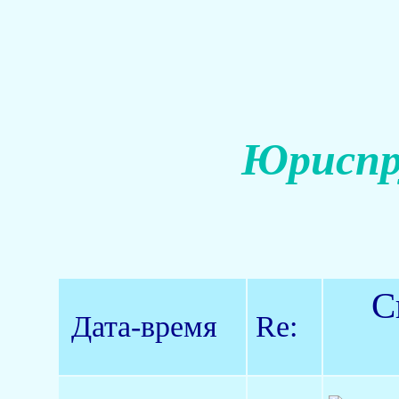
Юриспр
С
Дата-время
Re: