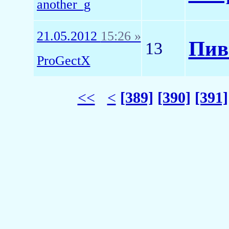
another_g
21.05.2012
15:26 »
Пив
13
ProGectX
<<
<
[389]
[390]
[391]