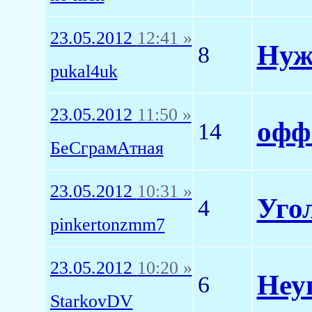
23.05.2012
12:41 »
Нуж
8
pukal4uk
23.05.2012
11:50 »
офф
14
БеСграмАтная
23.05.2012
10:31 »
Уго
4
pinkertonzmm7
23.05.2012
10:20 »
Неу
6
StarkovDV