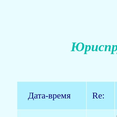
Юриспр
Дата-время
Re: