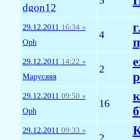
П
5
dgon12
г
29.12.2011
16:34 »
4
п
Oph
е
29.12.2011
14:22 »
2
р
Марусяяя
к
29.12.2011
09:50 »
16
б
Oph
К
29.12.2011
09:33 »
2