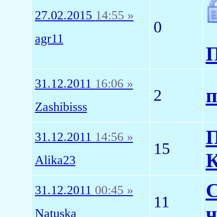
27.02.2015
14:55 »
0
agr11
П
31.12.2011
16:06 »
п
2
Zashibisss
П
31.12.2011
14:56 »
15
К
Alika23
С
31.12.2011
00:45 »
11
ч
Natuska_