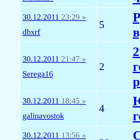
Р
30.12.2011
23:29 »
5
в
dbxrf
2
30.12.2011
21:47 »
г
2
Serega16
р
Ю
30.12.2011
18:45 »
4
г
galinavostok
С
30.12.2011
13:56 »