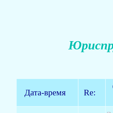
Юриспр
Дата-время
Re: