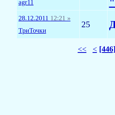
"
agr11
28.12.2011
12:21 »
Д
25
ТриТочки
<<
<
[446