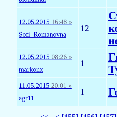
С
12.05.2015
16:48 »
к
12
Sofi_Romanovna
н
Г
12.05.2015
08:26 »
1
Т
markonx
11.05.2015
20:01 »
Г
1
agr11
<<
<
[155]
[156]
[157]