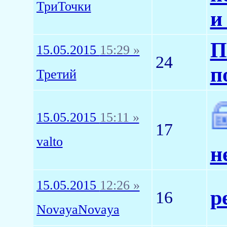
ТриТочки
и
П
15.05.2015
15:29 »
24
п
Третий
15.05.2015
15:11 »
17
valto
н
15.05.2015
12:26 »
р
16
NovayaNovaya