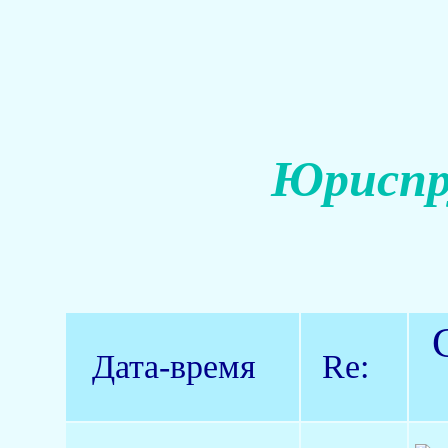
Юриспр
Дата-время
Re: