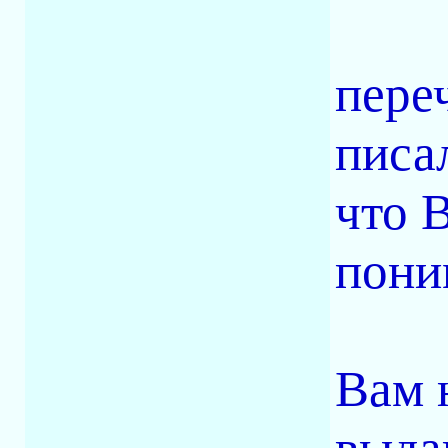
пере
писа
что 
пони
Вам 
выда