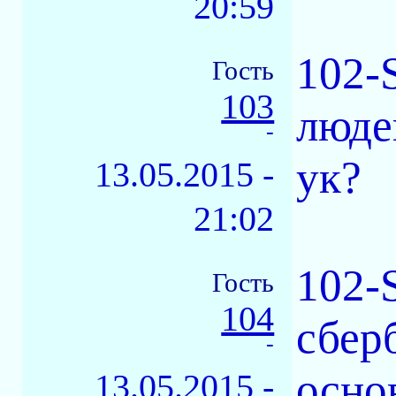
20:59
102-
Гость
103
люде
-
ук?
13.05.2015 -
21:02
102-
Гость
104
сбер
-
осно
13.05.2015 -