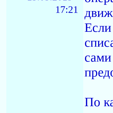
17:21
движ
Если 
спис
сами
пред
По к