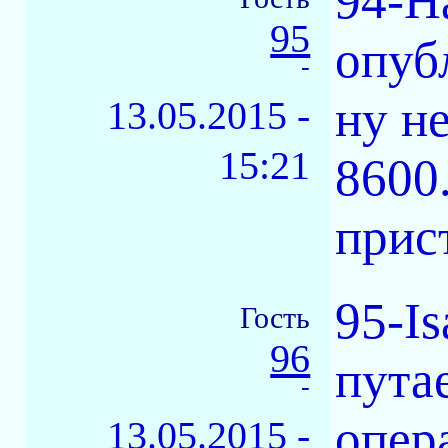
94-Н
95
опуб
-
ну н
13.05.2015 -
15:21
8600
прис
95-I
Гость
96
пута
-
опер
13.05.2015 -