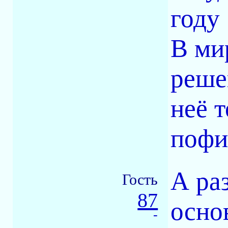
году 
В ми
решен
неё т
пофи
А раз
Гость
87
осно
-