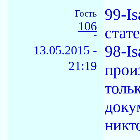
99-Is
Гость
106
стате
-
98-I
13.05.2015 -
21:19
прои
толь
доку
никт