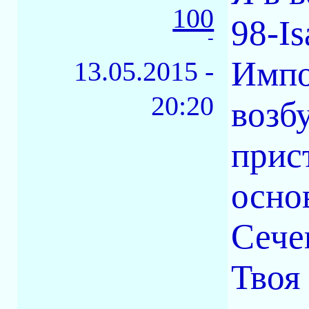
100
98-I
-
Импо
13.05.2015 -
20:20
воз
при
осно
Сече
Твоя 