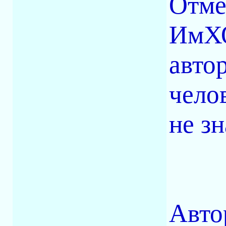
Отме
ИмХО
автор
челов
не зн
Авто