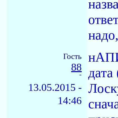
назв
отве
надо,
нАПИ
Гость
88
дата
-
Лоск
13.05.2015 -
14:46
снач