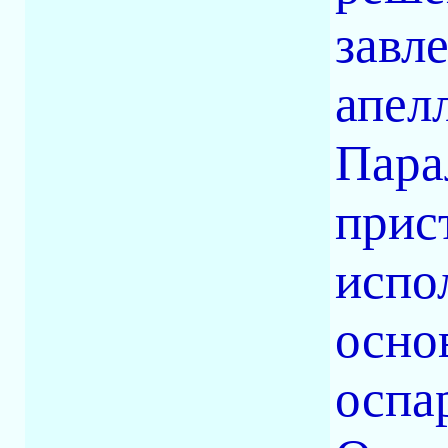
завл
апел
Пара
прис
испо
осно
оспа