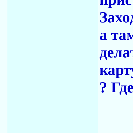
Захо
а та
дела
карт
? Гд