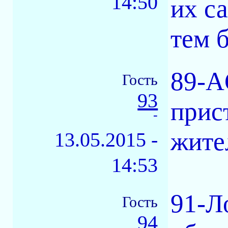
14:50
их са
тем 
89-A
Гость
93
прис
-
жите
13.05.2015 -
14:53
91-Л
Гость
94