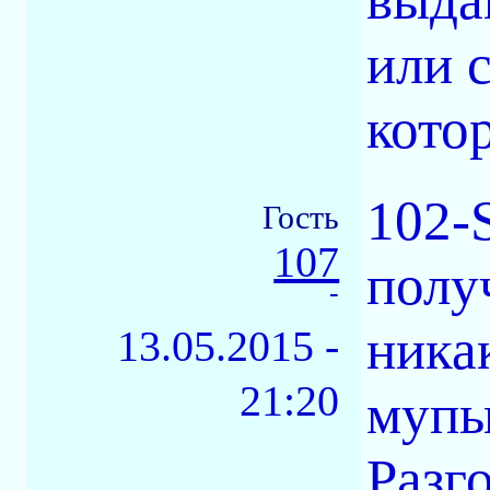
или 
кото
102-
Гость
107
получ
-
ника
13.05.2015 -
21:20
мупы
Разг