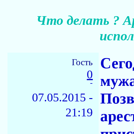
Что делать ? Ар
испол
Сего
Гость
0
мужа
-
Позв
07.05.2015 -
21:19
арес
прис