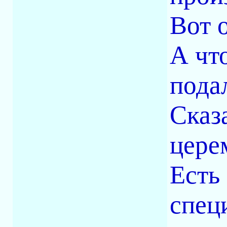
Вот о
А чт
пода
Сказ
цере
Есть
спец