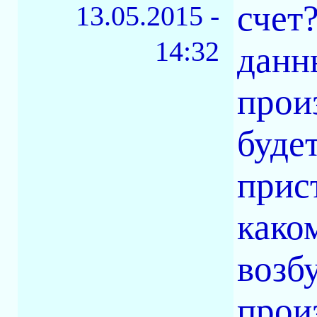
счет
13.05.2015 -
14:32
данн
прои
буде
прис
како
возб
прои