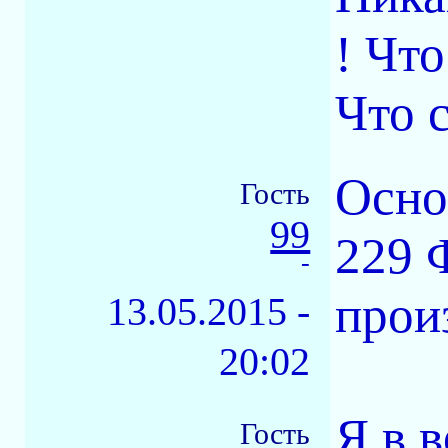
! Чт
Что 
Осно
Гость
99
229 
-
прои
13.05.2015 -
20:02
Я в в
Гость