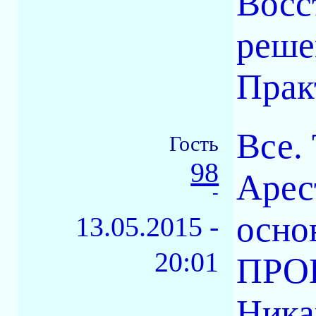
Восс
реше
Прак
Все.
Гость
98
Арес
-
осн
13.05.2015 -
20:01
ПРО
Ника