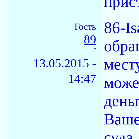
прист
86-Is
Гость
89
обра
-
мест
13.05.2015 -
14:47
може
день
Ваше
суда