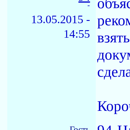
объя
-
реко
13.05.2015 -
14:55
взят
доку
сдел
Коро
Гость