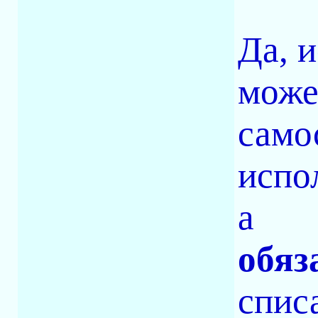
Да, 
може
само
испо
а
обяз
спис