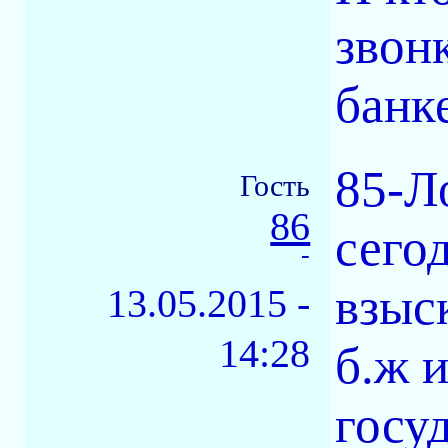
звон
банк
85-Л
Гость
86
сегод
-
взыск
13.05.2015 -
14:28
б.ж 
госу