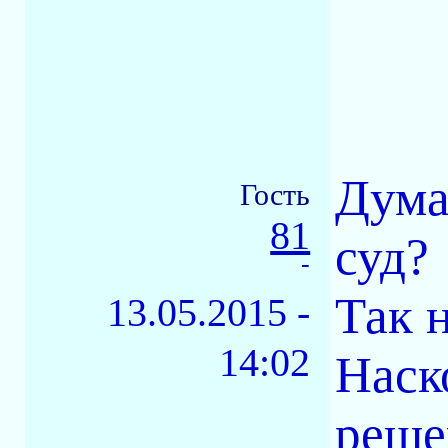
Дума
Гость
81
суд?
-
Так н
13.05.2015 -
14:02
Наск
реше