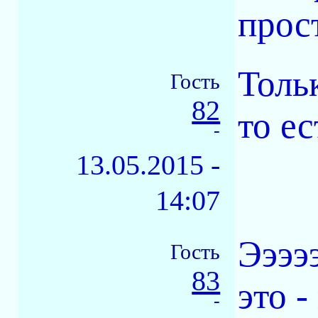
прос
Тольк
Гость
82
то ес
-
13.05.2015 -
14:07
Эээээ
Гость
83
это -
-