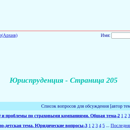
е(Архив)
Имя:
Юриспруденция - Страница 205
Список вопросов для обсуждения [автор те
и проблемы по страховыми компаниями. Общая тема-2
1
2
но-детская тема. Юридические вопросы-3
1
2
3
4
5
...
Последня