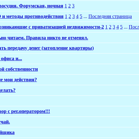
восудия. Форумская, ночная
1
2
3
и методы противодействия
1
2
3
4
5
...
Последняя страница
озникающие с приватизацией недвижимости-2
1
2
3
4
5
...
Посл
но читаем. Правила никто не отменял.
ть передачу денег (затопление квартиры)
офиса и...
й собственности
ие мои действия?
делать?
ор с рег.оператором!!!
чай.
ойщика