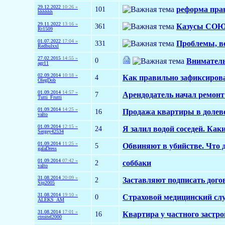
29.12.2022
10:26 »
101
реформа пра
hhhhhh
29.11.2022
13:16 »
361
Казусы СОЮ 
Rt1509
01.07.2022
17:04 »
331
Проблемы, в
Redbulxxl
27.02.2015
14:55 »
0
Вниматель
agr11
02.09.2014
10:18 »
4
Как правильно зафиксирова
OlegDob
01.09.2014
14:57 »
7
Арендодатель начал ремонт 
Tutti_Frutti
01.09.2014
14:25 »
16
Продажа квартиры в долево
valto
01.09.2014
12:15 »
24
Я залил водой соседей. Как
Sergey42534
01.09.2014
11:25 »
5
Обвиняют в убийстве. Что 
galaDress
01.09.2014
07:42 »
2
соббаки
valto
31.08.2014
20:09 »
2
Заставляют подписать догов
Sip2005
31.08.2014
19:10 »
0
Страховой медицинский слу
ALEKS_AM
31.08.2014
17:01 »
16
Квартира у частного застр
ctroitel2000