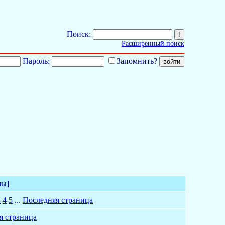
Поиск:
Расширенный поиск
Пароль:
Запомнить?
мы]
3
4
5
...
Последняя страница
я страница