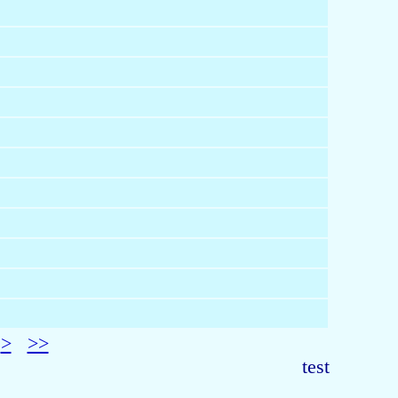
>
>>
test