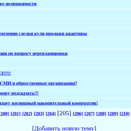
аже недвижимости
рмлении сделки кули-продажи квартиры
ции по вопросу перепланировки
!!!!
д СМИ и общественные организации?
ошу подсказать!!!
идает жилищный накопительный кооператив!
[205]
[200]
[201]
[202]
[203]
[204]
[206]
[207]
[208]
[209]
[210]
[Добавить новую тему]