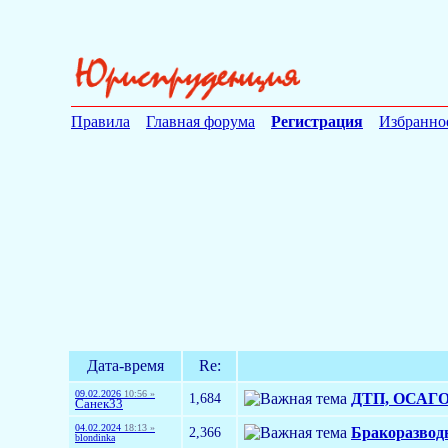
Правила
Главная форума
Регистрация
Избранно
Дата-время
Re:
09.02.2026
10:56 »
1,684
ДТП, ОСАГО 
Санек33
04.02.2024
18:13 »
2,366
Бракоразвод
blondinka