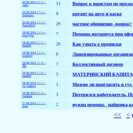
30.08.2014
08:56 »
13
Вопрос к юристам по прод
valto
29.08.2014
17:03 »
9
кредит на авто и каско
tichonovs
29.08.2014
15:24 »
29
частное обвинение- вопрос!
Turist2014
28.08.2014
23:54 »
7
Помощь нотариуса при офо
gosslyjba
28.08.2014
22:37 »
29
Как узнать о прописки
hazar84
28.08.2014
13:29 »
0
Лицензированные организа
svorlovv
28.08.2014
12:40 »
7
Коллективный договор
Sk
28.08.2014
11:06 »
5
МАТЕРИНСКИЙ КАПИТАЛ!
hazar84
28.08.2014
10:25 »
1
Можно ли пригласить в су
ya_gradova
28.08.2014
09:36 »
3
Потерялся работодатель. Пр
Loralora
27.08.2014
11:13 »
2
нужна помощь_ пайщика к
hope
<<
<