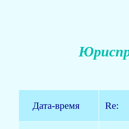
Юриспр
Дата-время
Re: