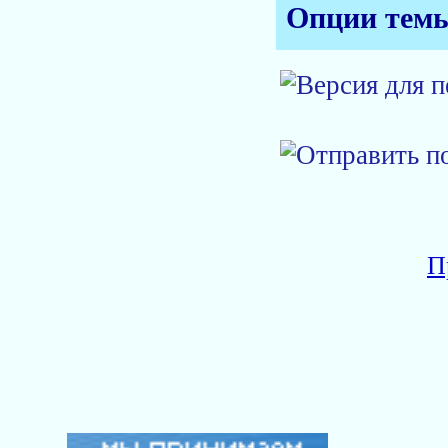
Опции тем
П