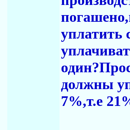
производс
погашено,
уплатить 
уплачиват
один?Прос
должны уп
7%,т.е 21