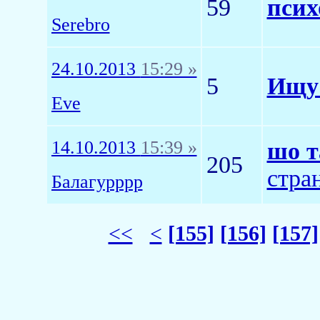
59
псих
Serebro
24.10.2013
15:29 »
5
Ищу
Eve
14.10.2013
15:39 »
шо т
205
стра
Балагурррр
<<
<
[155]
[156]
[157]