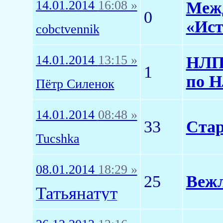
14.01.2014
16:08 »
Межд
0
«Ист
cobctvennik
14.01.2014
13:15 »
НЛП-
1
по 
Пётр Силенок
14.01.2014
08:48 »
33
Стар
Tucshka
08.01.2014
18:29 »
25
Вежл
Татьянатут