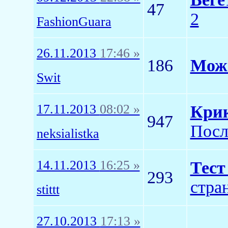
47
2
FashionGuara
26.11.2013
17:46 »
186
Можн
Swit
17.11.2013
08:02 »
Крик
947
Посл
neksialistka
14.11.2013
16:25 »
Тест
293
стра
stittt
27.10.2013
17:13 »