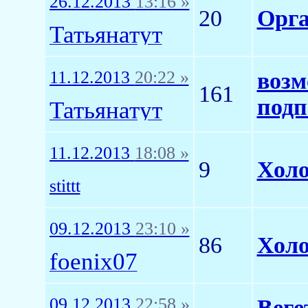
26.12.2013
13:16 »
20
Орга
Татьянатут
11.12.2013
20:22 »
возм
161
подп
Татьянатут
11.12.2013
18:08 »
9
Холо
stittt
09.12.2013
23:10 »
86
Холо
foenix07
09.12.2013
22:58 »
Веге