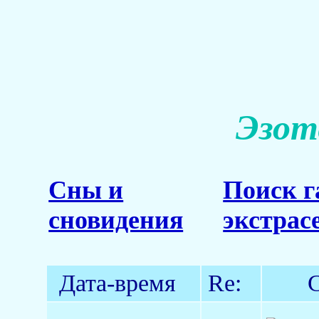
Эзот
Сны и
Поиск г
сновидения
экстрасе
Дата-время
Re:
С