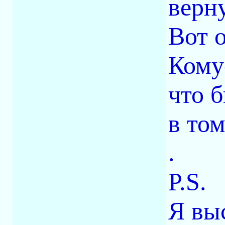
верну
Вот о
Кому
что 
в то
.
P.S.
Я вы