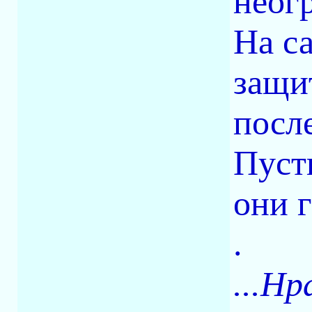
неог
На с
защи
посл
Пуст
они 
.
...Нр