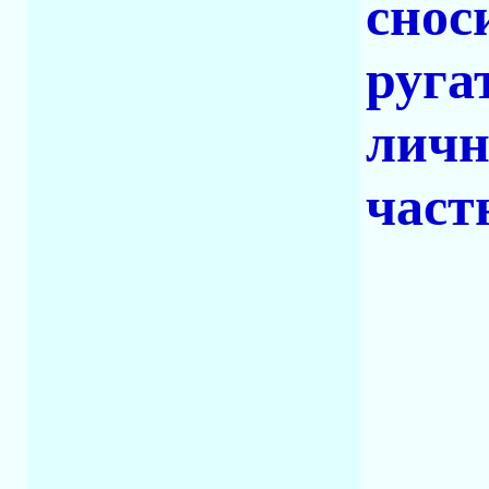
снос
руга
личн
част