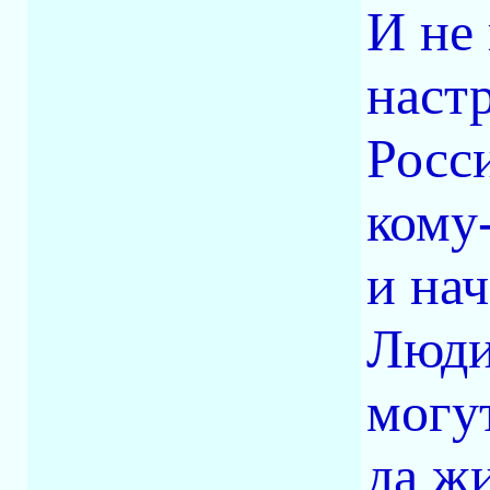
И не
наст
Росси
кому-
и нач
Люди 
могу
да ж