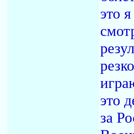
это я
смот
резу
резк
игра
это 
за Р