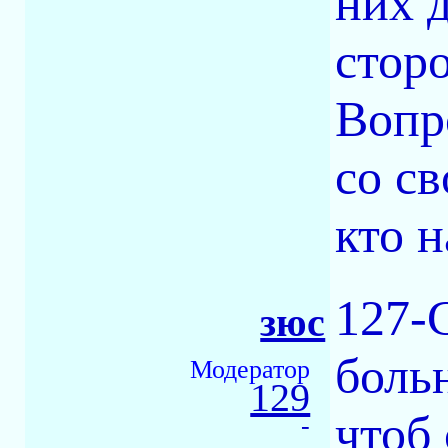
них 
сторо
Вопро
со св
кто 
127-C
зюс
больн
Модератор
129
чтоб 
-