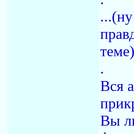
...(н
прав
теме)
.
Вся 
прик
Вы ли