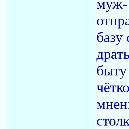
муж-
отпр
базу 
драть
быту
чётко
мнен
стол