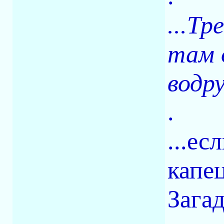
...Т
там 
водру
.
...ес
капец
Загад