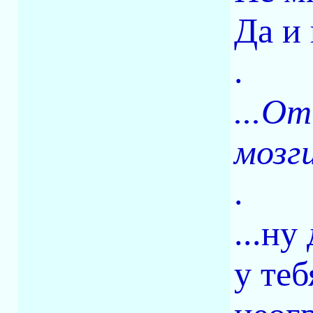
Да и 
.
...О
мозги
.
...ну
у теб