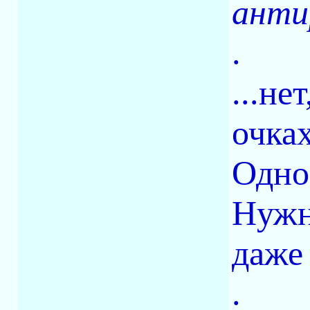
анти
.
...не
очках
Одно
Нужн
даже
.