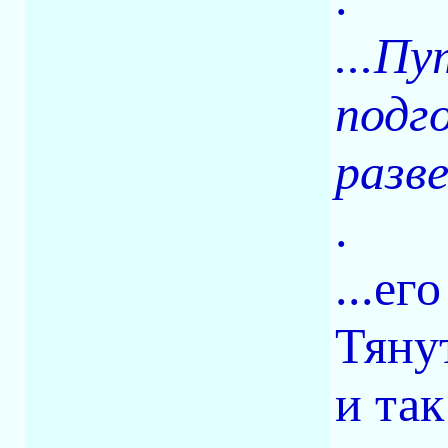
...П
подго
разве
.
...ег
Тяну
и так