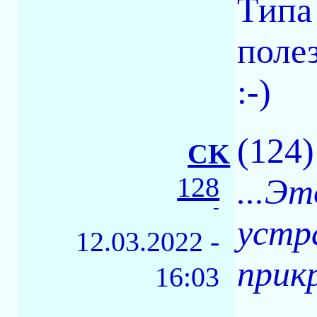
Типа
поле
:-)
(124
CK
128
...Э
-
устр
12.03.2022 -
прик
16:03
.