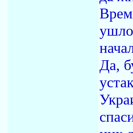
Врем
ушло,
начал
Да, 
уста
Укра
спаси