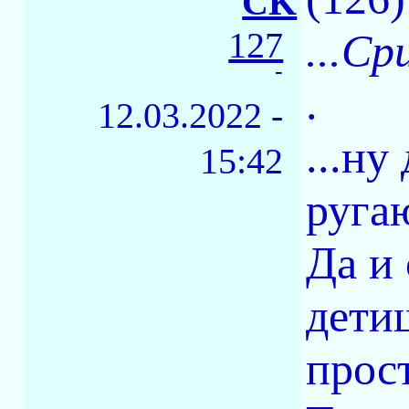
CK
127
...Ср
-
.
12.03.2022 -
...ну
15:42
руга
Да и 
детищ
прост