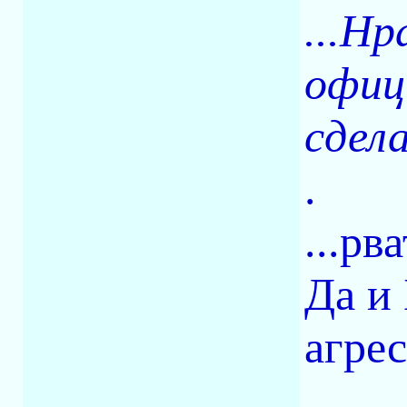
...Н
офиц
сдела
.
...рв
Да и
агре
.