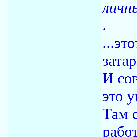
личн
.
...эт
затар
И сов
это 
Там 
рабо