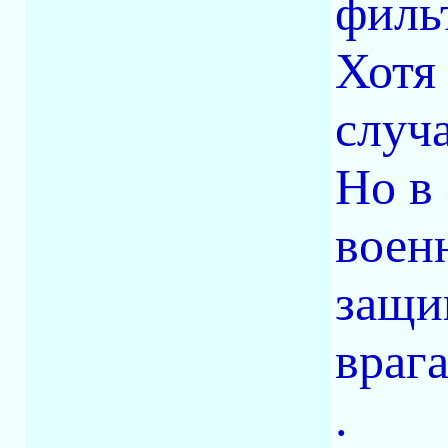
филь
Хотя
случ
Но в
воен
защи
врага
.