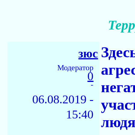
Тер
Здес
зюс
агре
Модератор
0
нега
-
06.08.2019 -
учас
15:40
людя