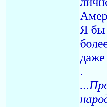
лично
Амер
Я бы
боле
даже
.
...П
наро