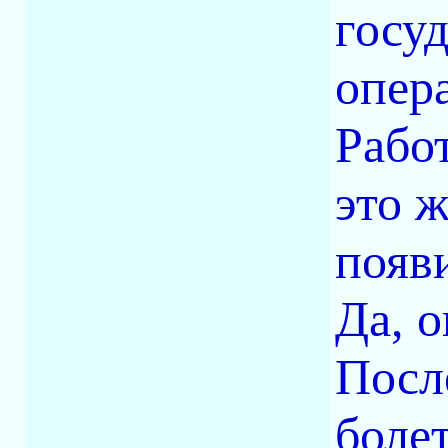
госуд
опер
Работ
это 
появ
Да, о
Посл
боле