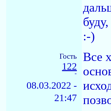
даль
буду,
:-)
Все 
Гость
122
осно
-
исхо
08.03.2022 -
21:47
позво