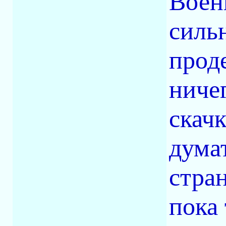
Воен
силь
прод
ничег
скач
дума
стран
пока