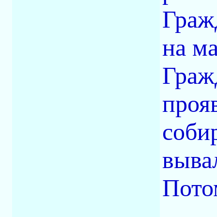
Граж
на м
Граж
прояв
соби
выва
Пото
.