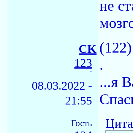
не с
мозг
(122
CK
123
.
-
...я 
08.03.2022 -
Спас
21:55
Цита
Гость