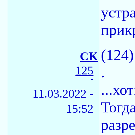
устр
прик
(124
CK
125
.
-
...хо
11.03.2022 -
Тогд
15:52
разр