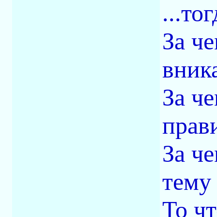
...то
За ч
вник
За ч
прав
За ч
тему
То чт