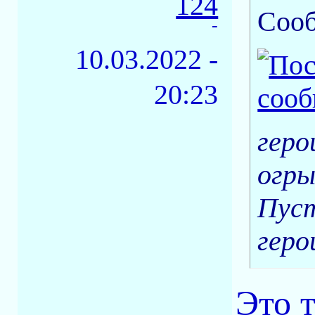
124
Соо
-
10.03.2022 -
20:23
геро
огры
Пуст
гер
Это 