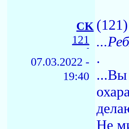
(121
CK
121
...Ре
-
.
07.03.2022 -
...В
19:40
охара
дела
Не м