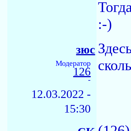
Тогд
:-)
Здес
зюс
сколь
Модератор
126
-
12.03.2022 -
15:30
(126)