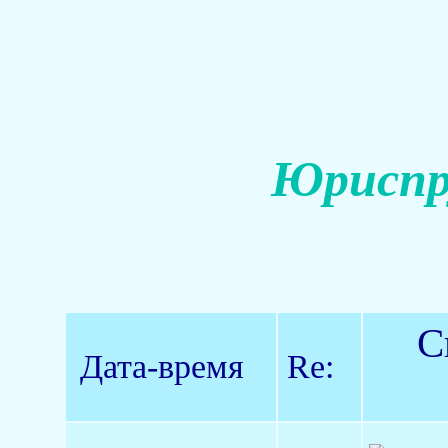
Юриспр
С
Дата-время
Re: