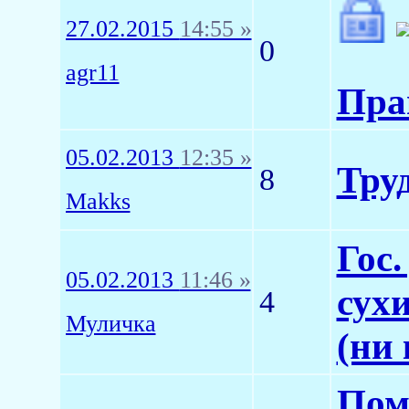
27.02.2015
14:55 »
0
agr11
Пра
05.02.2013
12:35 »
Тру
8
Makks
Гос
05.02.2013
11:46 »
сух
4
Муличка
(ни 
Пом