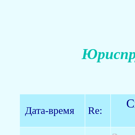
Юриспр
С
Дата-время
Re: