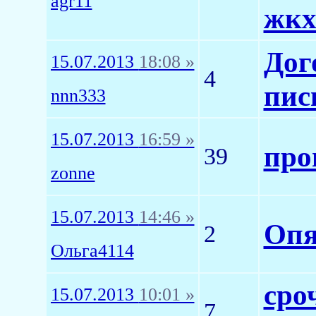
agr11
жк
Дог
15.07.2013
18:08 »
4
пис
nnn333
15.07.2013
16:59 »
про
39
zonne
15.07.2013
14:46 »
Опя
2
Ольга4114
сро
15.07.2013
10:01 »
7