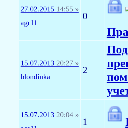
27.02.2015
14:55 »
0
agr11
Пра
Под
пре
15.07.2013
20:27 »
2
пом
blondinka
уче
15.07.2013
20:04 »
1