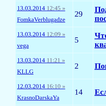
13.03.2014
12:45 »
По
29
по
FomkaVerblugadze
13.03.2014
12:09 »
Чт
5
кв
vega
13.03.2014
11:21 »
2
По
KLLG
12.03.2014
16:10 »
14
Ес
KrasnoDarskaYa