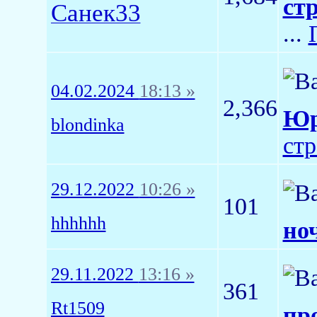
ст
Санек33
...
04.02.2024
18:13 »
2,366
Юр
blondinka
ст
29.12.2022
10:26 »
101
hhhhhh
но
29.11.2022
13:16 »
361
Rt1509
пр