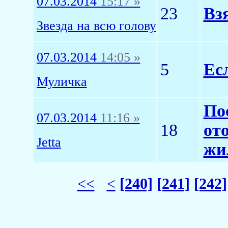
07.03.2014
15:17 »
23
Вз
Звезда на всю голову
07.03.2014
14:05 »
5
Ес
Муличка
По
07.03.2014
11:16 »
18
от
Jetta
жи
<<
<
[240]
[241]
[242]