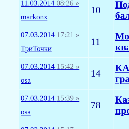
11.03.2014
08:26 »
По
10
ба
markonx
07.03.2014
17:21 »
Мо
11
кв
ТриТочки
07.03.2014
15:42 »
КА
14
гр
osa
07.03.2014
15:39 »
Ка
78
пр
osa