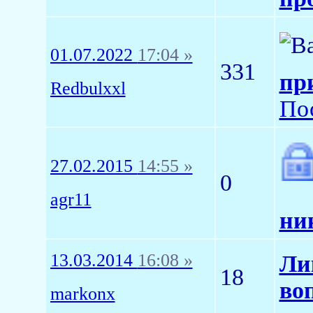
01.07.2022
17:04 »
331
пр
Redbulxxl
По
27.02.2015
14:55 »
0
agr11
ни
13.03.2014
16:08 »
Ли
18
во
markonx