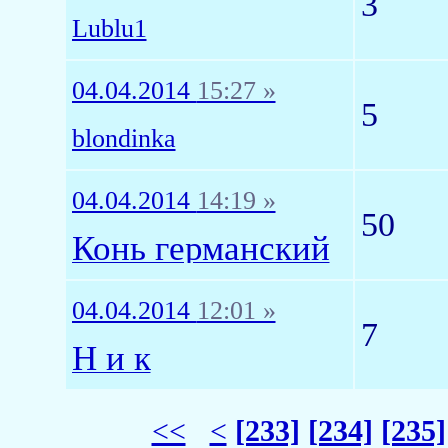
3
Lublu1
04.04.2014
15:27 »
5
blondinka
04.04.2014
14:19 »
50
Конь германский
04.04.2014
12:01 »
7
Н и к
<<
<
[233]
[234]
[235]