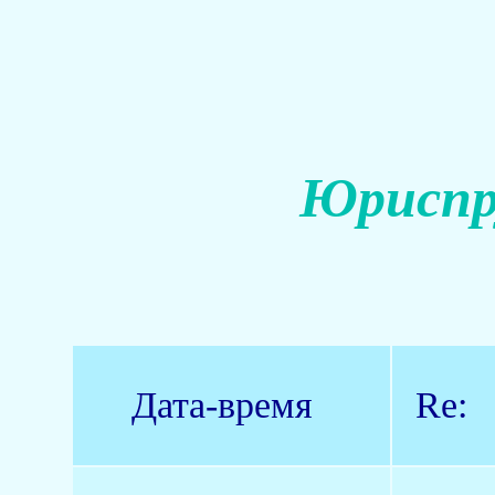
Юриспр
Дата-время
Re: