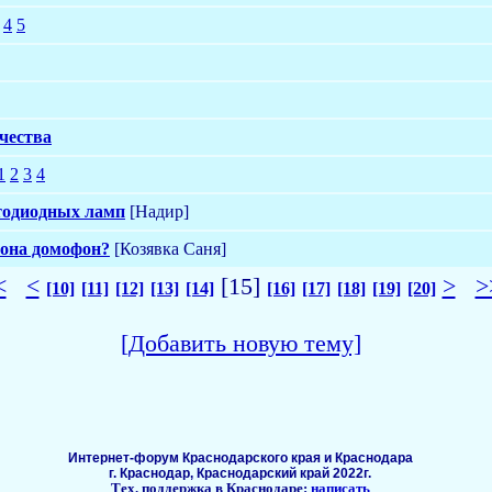
4
5
чества
1
2
3
4
тодиодных ламп
[Надир]
фона домофон?
[Козявка Саня]
<
<
[15]
>
>
[10]
[11]
[12]
[13]
[14]
[16]
[17]
[18]
[19]
[20]
[Добавить новую тему]
Интернет-форум Краснодарского края и Краснодара
г. Краснодар, Краснодарский край 2022г.
Тех. поддержка в Краснодаре:
написать