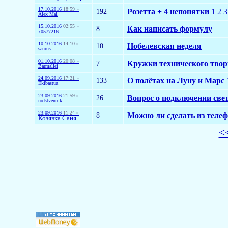
17.10.2016
18:59 »
192
Розетта + 4 непонятки
1
2
3
Alex Mal
15.10.2016
02:55 »
8
Как написать формулу
x0577216
10.10.2016
14:10 »
10
Нобелевская неделя
saurus
01.10.2016
20:08 »
7
Кружки технического твор
Barmallei
24.09.2016
17:21 »
133
О полётах на Луну и Марс
Ekibastuz
23.09.2016
21:59 »
26
Вопрос о подключении све
rodstvennik
23.09.2016
11:24 »
8
Можно ли сделать из теле
Козявка Саня
<