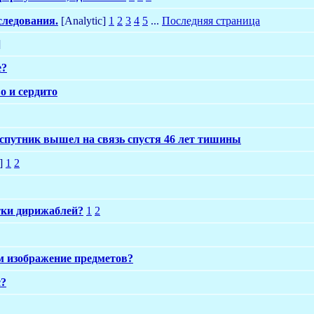
следования.
[Analytic]
1
2
3
4
5
...
Последняя страница
]
е?
 и сердито
путник вышел на связь спустя 46 лет тишины
]
1
2
отки дирижаблей?
1
2
м изображение предметов?
с?