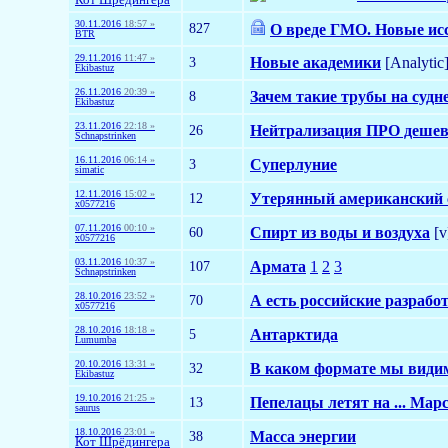
30.11.2016
18:57 »
827
О вреде ГМО. Новые ис
BTR
29.11.2016
11:47 »
3
Новые академики
[Analytic
Ekibastuz
26.11.2016
20:39 »
8
Зачем такие трубы на судн
Ekibastuz
23.11.2016
22:18 »
26
Нейтрализация ПРО дешево
Schnapstrinken
16.11.2016
06:14 »
3
Суперлуние
simatic
12.11.2016
15:02 »
12
Утерянный американский с
x0577216
07.11.2016
00:10 »
60
Спирт из воды и воздуха
[v
x0577216
03.11.2016
10:37 »
107
Армата
1
2
3
Schnapstrinken
28.10.2016
23:52 »
70
А есть российские разраб
x0577216
28.10.2016
18:18 »
5
Антарктида
Lumumba
20.10.2016
13:31 »
32
В каком формате мы види
Ekibastuz
19.10.2016
21:25 »
13
Пепелацы летят на ... Мар
saurus
18.10.2016
23:01 »
38
Масса энергии
Кот Шрёдингера