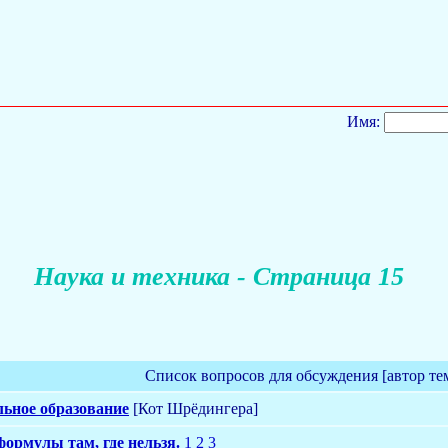
Имя:
Наука и техника - Страница 15
Список вопросов для обсуждения [автор те
ьное образование
[Кот Шрёдингера]
формулы там, где нельзя.
1
2
3