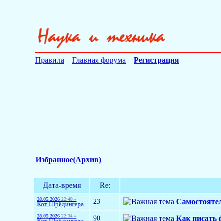
Правила
Главная форума
Регистрация
Избранное(Архив)
Дата-время
Re:
28.05.2026
22:40 »
23
Самостоятел
Кот Шрёдингера
28.05.2026
22:34 »
90
Как писать 
Кот Шрёдингера