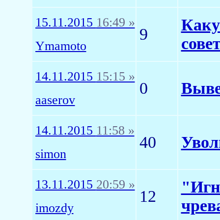
15.11.2015
16:49 »
Каку
9
сове
Ymamoto
14.11.2015
15:15 »
0
Выве
aaserov
14.11.2015
11:58 »
40
Увол
simon
13.11.2015
20:59 »
"Игн
12
чрев
imozdy