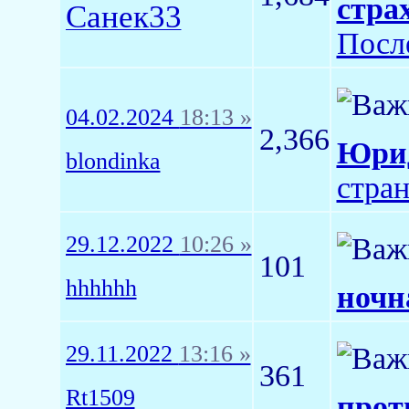
стра
Санек33
Посл
04.02.2024
18:13 »
2,366
Юрид
blondinka
стра
29.12.2022
10:26 »
101
hhhhhh
ночн
29.11.2022
13:16 »
361
Rt1509
прот