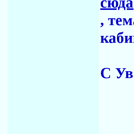
сюда
, те
каби
С Ув