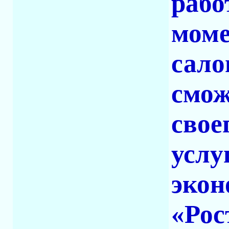
рабо
моме
сало
смож
свое
услу
экон
«Рос