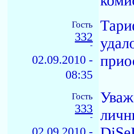
коми
Тари
Гость
332
удал
-
прио
02.09.2010 -
08:35
Уваж
Гость
333
личн
-
DiSe
02.09.2010 -