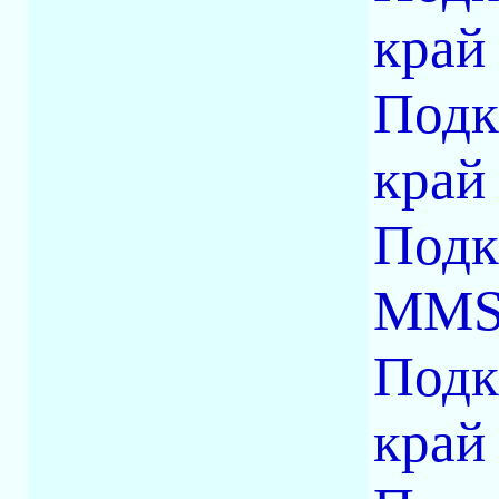
край
Подк
край 
Подк
MM
Подк
кра