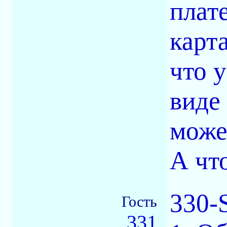
плат
карт
что 
виде
може
А чт
330-
Гость
331