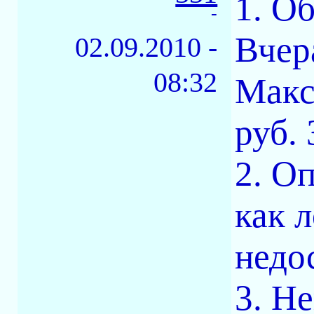
1. О
-
Вчер
02.09.2010 -
08:32
Макс
руб.
2. О
как 
недо
3. Н