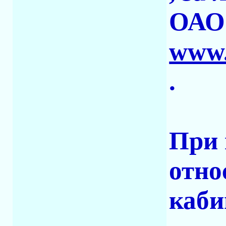
ОАО 
www.
.
При 
отно
каби