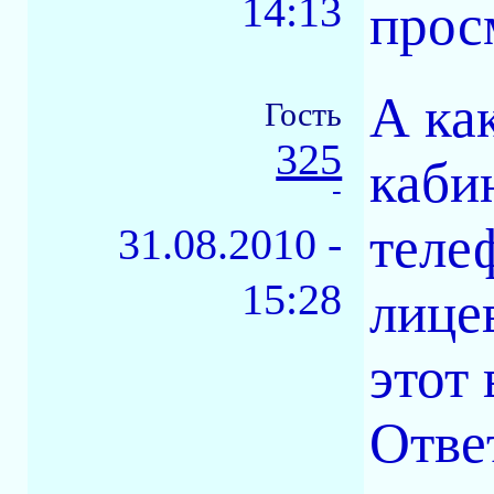
14:13
прос
А ка
Гость
325
каби
-
теле
31.08.2010 -
15:28
лице
этот
Ответ