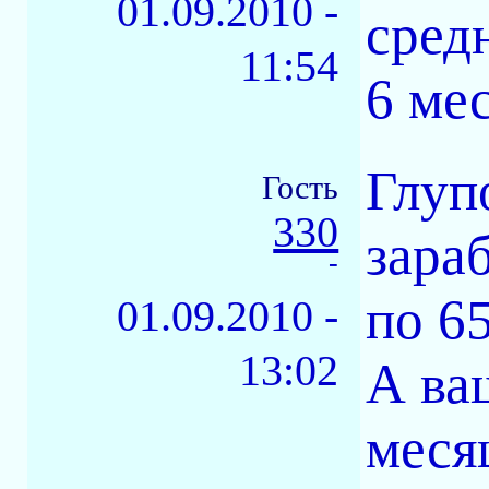
01.09.2010 -
сред
11:54
6 ме
Глуп
Гость
330
зара
-
по 6
01.09.2010 -
13:02
А ва
меся