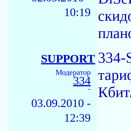
10:19
скид
план
334-
SUPPORT
тари
Модератор
334
Кбит
-
03.09.2010 -
12:39