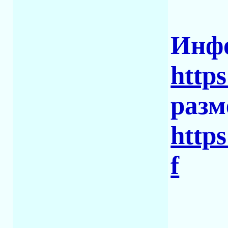
Инфо
https
разм
http
f