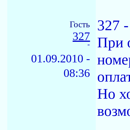
327 
Гость
327
При 
-
номе
01.09.2010 -
08:36
оплат
Но х
возм