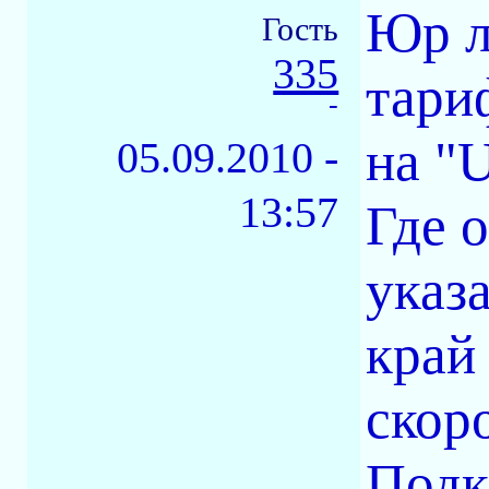
Юр л
Гость
335
тари
-
на "
05.09.2010 -
13:57
Где о
указ
край
скор
Подк