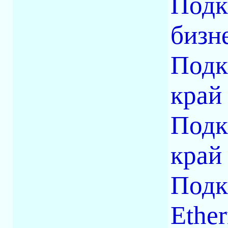
Подк
бизн
Подк
край
Подк
кра
Подк
Ether