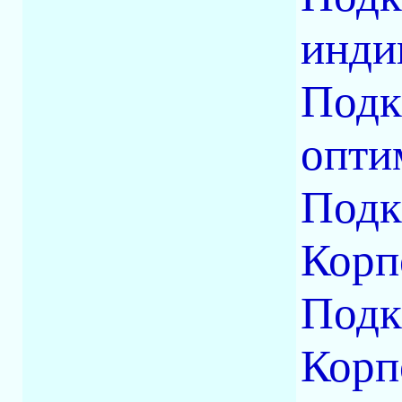
инди
Подк
опти
Под
Корп
Под
Корп