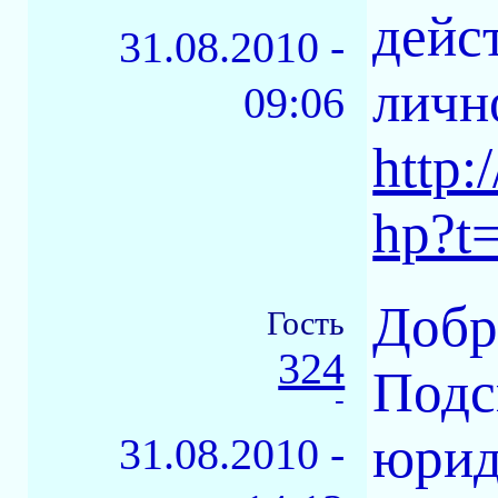
дейс
31.08.2010 -
лично
09:06
http:
hp?t
Добр
Гость
324
Подс
-
юрид
31.08.2010 -