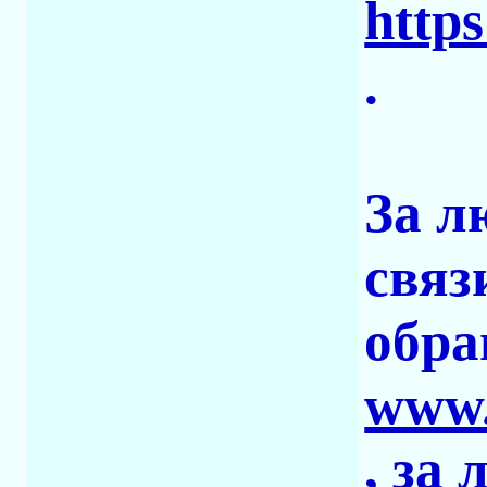
https
.
За л
связ
обра
www.
, за