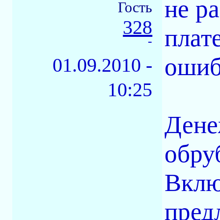
не р
Гость
328
плат
-
ошиб
01.09.2010 -
10:25
Дене
обру
Вклю
предл