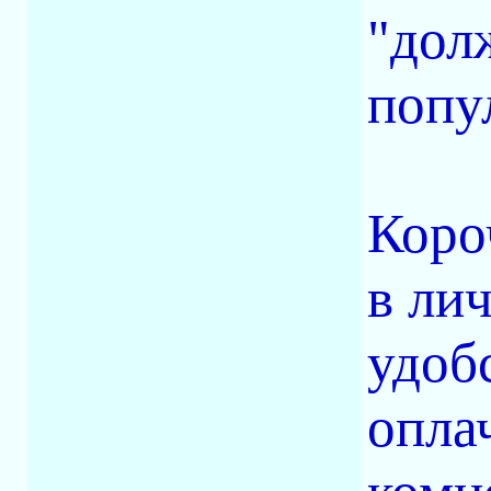
"дол
попу
Коро
в ли
удоб
опла