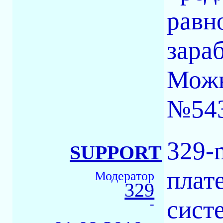
равн
зараб
Можн
№54
329-
SUPPORT
плат
Модератор
329
сист
-