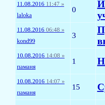
И
11.08.2016
11:47 »
0
у
laloka
П
11.08.2016
06:48 »
3
в
kond99
10.08.2016
14:08 »
Н
1
паманя
10.08.2016
14:07 »
С
15
паманя