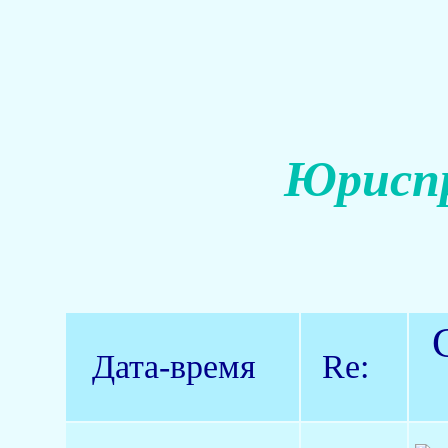
Юриспр
Дата-время
Re: