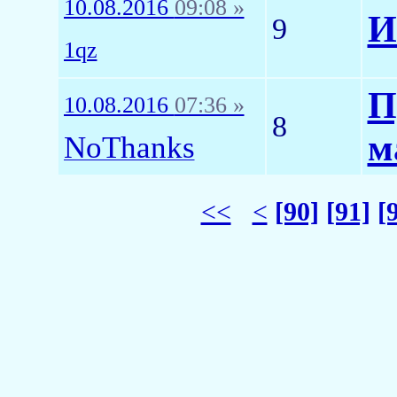
10.08.2016
09:08 »
И
9
1qz
П
10.08.2016
07:36 »
8
м
NoThanks
<<
<
[90]
[91]
[