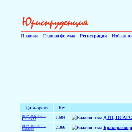
Правила
Главная форума
Регистрация
Избранно
Дата-время
Re:
09.02.2026
10:56 »
1,684
ДТП, ОСАГО 
Санек33
04.02.2024
18:13 »
2,366
Бракоразвод
blondinka