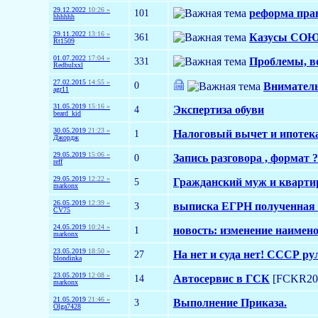
29.12.2022
10:26 »
101
реформа пра
hhhhhh
29.11.2022
13:16 »
361
Казусы СОЮ 
Rt1509
01.07.2022
17:04 »
331
Проблемы, в
Redbulxxl
27.02.2015
14:55 »
0
Вниматель
agr11
31.05.2019
15:16 »
4
Экспертиза обуви
beard_kid
30.05.2019
21:23 »
1
Налоговый вычет и ипотек
Джордж
29.05.2019
15:06 »
0
Запись разговора , формат
reff
29.05.2019
12:22 »
5
Гражданский муж и квартир
markonx
26.05.2019
12:39 »
3
выписка ЕГРН полученная 
CV75
24.05.2019
10:24 »
1
новость: изменение наимен
markonx
23.05.2019
18:50 »
27
На нет и суда нет! СССР ру
blondinka
23.05.2019
12:08 »
14
Автосервис в ГСК
[FCKR20
markonx
21.05.2019
21:46 »
3
Выполнение Приказа.
Olga7428