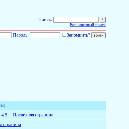
Поиск:
Расширенный поиск
Пароль:
Запомнить?
мы]
3
4
5
...
Последняя страница
я страница