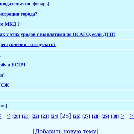
онодательство
[фонарь]
истрация города?
ем МКД ?
ак у этих уродов с выплатами по ОСАГО, если ДТП?
реступлении - что делать?
.
обу в ЕСПЧ
а]
 ТСЖ
are]
<
<
[25]
>
>
[20]
[21]
[22]
[23]
[24]
[26]
[27]
[28]
[29]
[30]
[Добавить новую тему]