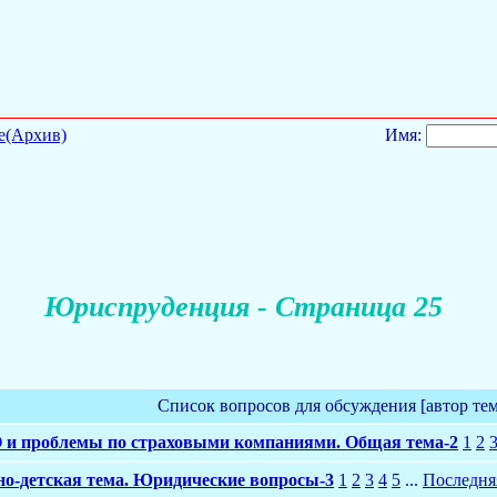
е(Архив)
Имя:
Юриспруденция - Страница 25
Список вопросов для обсуждения [автор те
и проблемы по страховыми компаниями. Общая тема-2
1
2
но-детская тема. Юридические вопросы-3
1
2
3
4
5
...
Последня