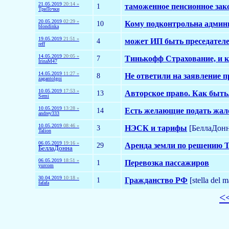
21.05.2019
20:14 »
1
таможенное пенсионное зак
ТриТочки
20.05.2019
02:29 »
10
Кому подконтрольна админ
blondinka
19.05.2019
21:51 »
4
может ИП быть преседател
reff
14.05.2019
20:05 »
7
Тинькофф Страхование, и к
IrinaM47
14.05.2019
11:27 »
8
Не ответили на заявление п
zagantolgoi
10.05.2019
17:53 »
13
Авторское право. Как быть
Semi
10.05.2019
13:28 »
14
Есть желающие подать жал
andrey333
10.05.2019
08:46 »
3
НЭСК и тарифы
[БеллаДонн
Talion
06.05.2019
19:16 »
29
Аренда земли по решению
БеллаДонна
06.05.2019
18:51 »
1
Перевозка пассажиров
yurcom
30.04.2019
10:18 »
1
Гражданство РФ
[stella del m
fafafa
<