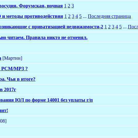
восудия. Форумская, ночная
1
2
3
и методы противодействия
1
2
3
4
5
...
Последняя страница
озникающие с приватизацией недвижимости-2
1
2
3
4
5
...
Посл
но читаем. Правила никто не отменял.
а
[Мартин]
 ? PCM/MP3 ?
а. Чья в итоге?
в 2017г
ования ЮЛ по форме 14001 без уплаты г/п
лит!
08]