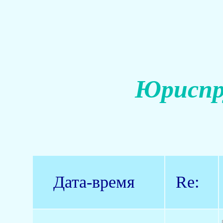
Юриспр
Дата-время
Re: