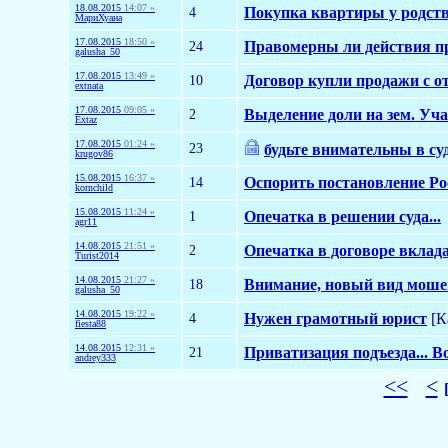
18.08.2015
14:07 »
4
Покупка квартиры у родств
МариХуана
17.08.2015
18:50 »
24
Правомерны ли действия п
galusha_50
17.08.2015
13:49 »
10
Договор купли продажи с о
extnata
17.08.2015
09:05 »
2
Выделение доли на зем. Уча
Extaz
17.08.2015
01:24 »
23
будьте внимательны в су
krugov86
15.08.2015
16:37 »
14
Оспорить постановление Ро
kornchild
15.08.2015
11:24 »
1
Опечатка в решении суда...
agr11
14.08.2015
21:51 »
2
Опечатка в договоре вклад
Turist2014
14.08.2015
21:27 »
18
Внимание, новый вид моше
galusha_50
14.08.2015
19:22 »
4
Нужен грамотный юрист
[К
fiesta88
14.08.2015
12:31 »
21
Приватизация подъезда... 
andrey333
<<
<