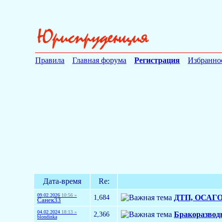
Правила
Главная форума
Регистрация
Избранно
Дата-время
Re:
09.02.2026
10:56 »
1,684
ДТП, ОСАГО 
Санек33
04.02.2024
18:13 »
2,366
Бракоразвод
blondinka