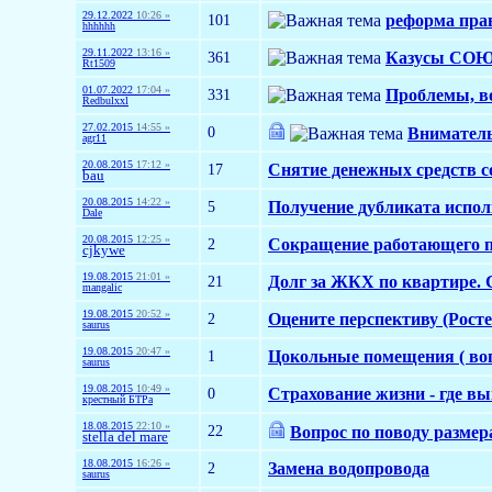
29.12.2022
10:26 »
101
реформа пра
hhhhhh
29.11.2022
13:16 »
361
Казусы СОЮ 
Rt1509
01.07.2022
17:04 »
331
Проблемы, в
Redbulxxl
27.02.2015
14:55 »
0
Вниматель
agr11
20.08.2015
17:12 »
17
Снятие денежных средств со
bau
20.08.2015
14:22 »
5
Получение дубликата испол
Dale
20.08.2015
12:25 »
2
Сокращение работающего п
cjkywe
19.08.2015
21:01 »
21
Долг за ЖКХ по квартире.
mangalic
19.08.2015
20:52 »
2
Оцените перспективу (Рост
saurus
19.08.2015
20:47 »
1
Цокольные помещения ( во
saurus
19.08.2015
10:49 »
0
Страхование жизни - где вы
крестный БТРа
18.08.2015
22:10 »
22
Вопрос по поводу размер
stella del mare
18.08.2015
16:26 »
2
Замена водопровода
saurus