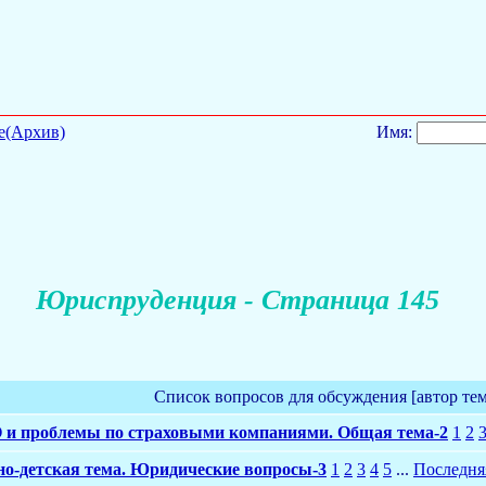
е(Архив)
Имя:
Юриспруденция - Страница 145
Список вопросов для обсуждения [автор те
и проблемы по страховыми компаниями. Общая тема-2
1
2
но-детская тема. Юридические вопросы-3
1
2
3
4
5
...
Последня