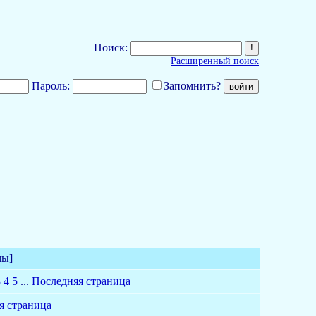
Поиск:
Расширенный поиск
Пароль:
Запомнить?
мы]
3
4
5
...
Последняя страница
я страница