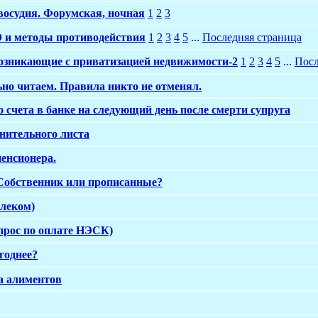
восудия. Форумская, ночная
1
2
3
и методы противодействия
1
2
3
4
5
...
Последняя страница
озникающие с приватизацией недвижимости-2
1
2
3
4
5
...
Посл
но читаем. Правила никто не отменял.
 счета в банке на следующий день после смерти супруга
нительного листа
енсионера.
 Собственник или прописанные?
елеком)
прос по оплате НЭСК)
годнее?
а алиментов