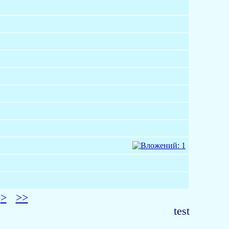
>
>>
test