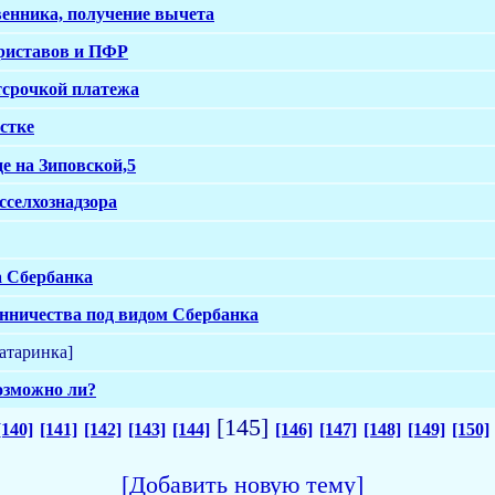
енника, получение вычета
риставов и ПФР
тсрочкой платежа
стке
де на Зиповской,5
сселхознадзора
а Сбербанка
нничества под видом Сбербанка
атаринка]
Возможно ли?
[145]
[140]
[141]
[142]
[143]
[144]
[146]
[147]
[148]
[149]
[150]
[Добавить новую тему]