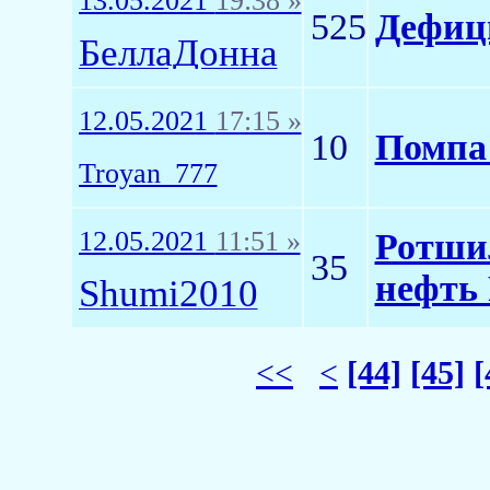
13.05.2021
19:38 »
525
Дефиц
БеллаДонна
12.05.2021
17:15 »
10
Помпа 
Troyan_777
12.05.2021
11:51 »
Ротши
35
нефть
Shumi2010
<<
<
[44]
[45]
[