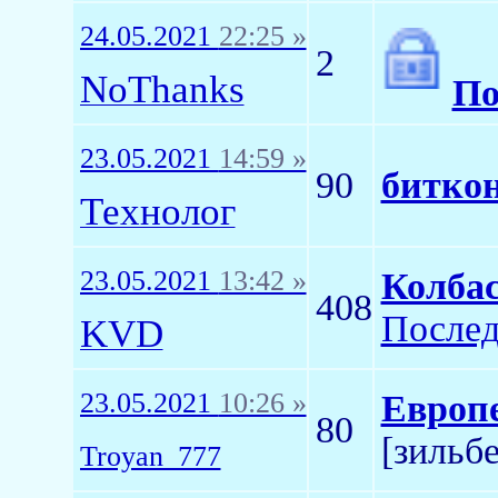
24.05.2021
22:25 »
2
NoThanks
По
23.05.2021
14:59 »
90
биткон
Технолог
23.05.2021
13:42 »
Колба
408
Послед
KVD
23.05.2021
10:26 »
Европе
80
[зильб
Troyan_777