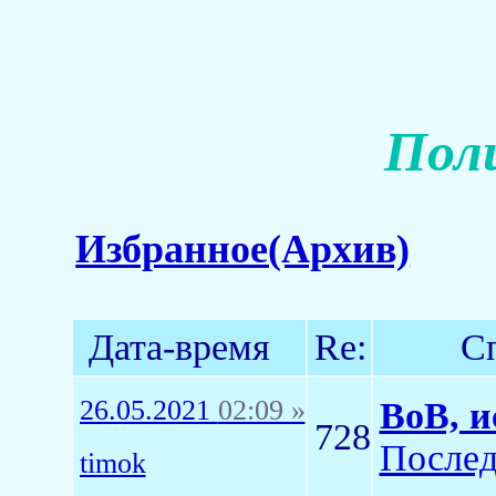
Пол
Избранное(Архив)
Дата-время
Re:
С
26.05.2021
02:09 »
ВоВ, и
728
Послед
timok