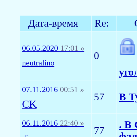
Дата-время
Re:
06.05.2020
17:01 »
0
neutralino
уго
07.11.2016
00:51 »
57
В Т
CK
06.11.2016
22:40 »
. В
77
фал