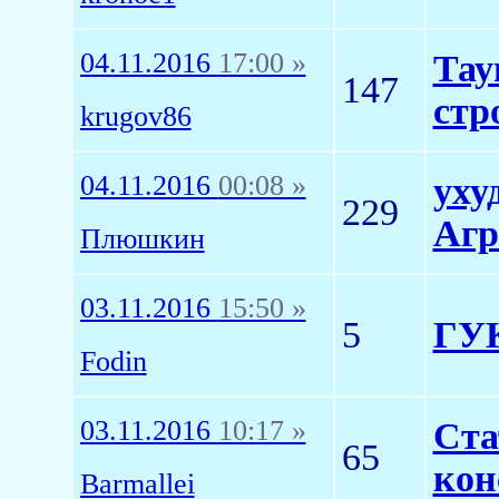
04.11.2016
17:00 »
Тау
147
стр
krugov86
04.11.2016
00:08 »
уху
229
Агр
Плюшкин
03.11.2016
15:50 »
5
ГУК
Fodin
03.11.2016
10:17 »
Ста
65
кон
Barmallei