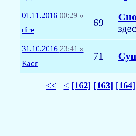
01.11.2016
00:29 »
Сно
69
зде
dire
31.10.2016
23:41 »
71
Сущ
Кася
<<
<
[162]
[163]
[164]