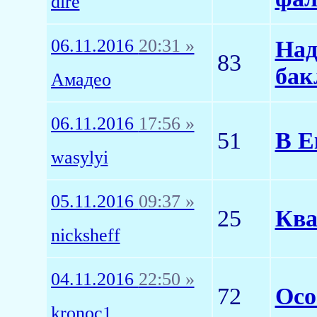
dire
06.11.2016
20:31 »
Над
83
бак
Амадео
06.11.2016
17:56 »
51
В Е
wasylyi
05.11.2016
09:37 »
25
Ква
nicksheff
04.11.2016
22:50 »
72
Осо
kronoc1