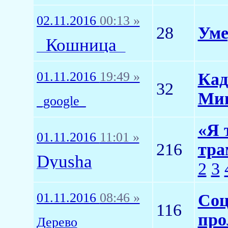
02.11.2016
00:13 »
28
Уме
_Кошница_
01.11.2016
19:49 »
Кад
32
Мин
_google_
«Я 
01.11.2016
11:01 »
216
тра
Dyusha
2
3
01.11.2016
08:46 »
Соц
116
про
Дерево