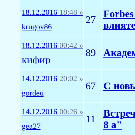
18.12.2016
18:48 »
Forbe
27
влият
krugov86
18.12.2016
00:42 »
89
Акаде
кифир
14.12.2016
20:02 »
67
С новы
gordeu
14.12.2016
00:26 »
Встреч
11
8 а"
gea27