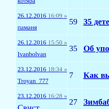
котяра
26.12.2016
16:09 »
59
35 дет
паманя
26.12.2016
15:50 »
35
Об упо
Ivanbolvan
23.12.2016
18:34 »
7
Как вы
Troyan_777
23.12.2016
16:28 »
27
Зимбаб
Свист