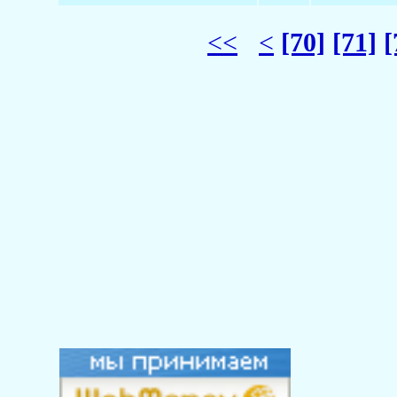
<<
<
[70]
[71]
[