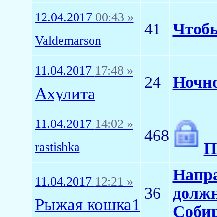
12.04.2017
00:43 »
41
Чтобы
Valdemarson
11.04.2017
17:48 »
24
Ночно
Ахулита
11.04.2017
14:02 »
468
П
rastishka
Напра
11.04.2017
12:21 »
36
должн
Рыжая кошка1
Собир