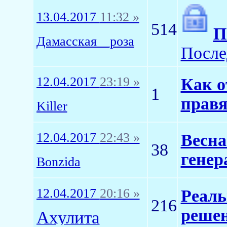
13.04.2017
11:32 »
514
П
Дамасская__роза
После
12.04.2017
23:19 »
Как о
1
правя
Killer
12.04.2017
22:43 »
Весна
38
генер
Bonzida
12.04.2017
20:16 »
Реаль
216
реше
Ахулита