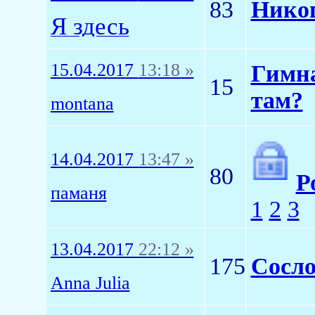
83
Никог
Я здесь
15.04.2017
13:18 »
Гимна
15
там?
montana
14.04.2017
13:47 »
80
Р
паманя
1
2
3
13.04.2017
22:12 »
175
Сосло
Anna Julia