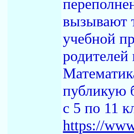
переполне
вызывают т
учебной п
родителей 
Математик
публикую б
с 5 по 11 к
https://ww