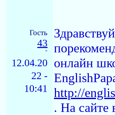
Здравствуй
Гость
43
порекоменд
-
онлайн шко
12.04.20
22 -
EnglishPap
10:41
http://engl
. На сайте