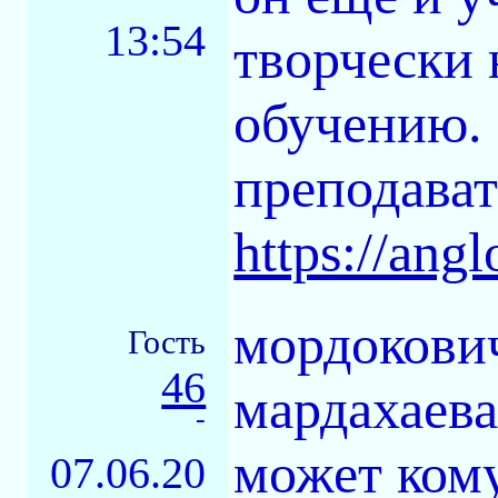
13:54
творчески 
обучению.
преподават
https://angl
мордокович
Гость
46
мардахаева
-
может кому
07.06.20