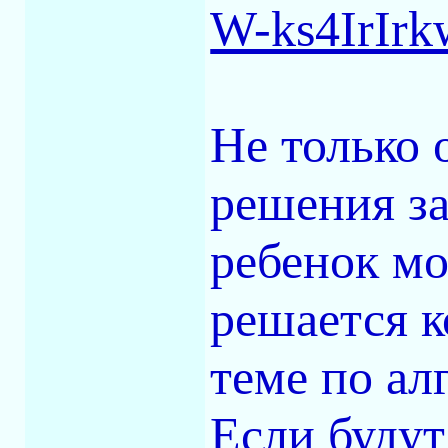
W-ks4IrIrk
Не только 
решения за
ребенок мо
решается к
теме по алг
Если буду