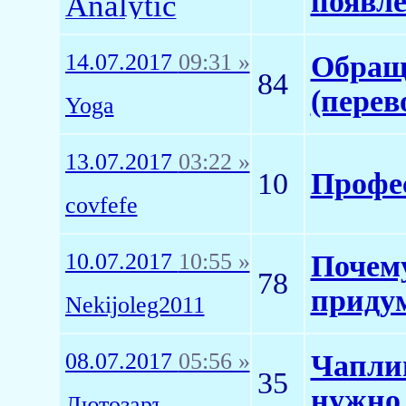
появл
Analytic
14.07.2017
09:31 »
Обраще
84
(перев
Yoga
13.07.2017
03:22 »
10
Профес
covfefe
10.07.2017
10:55 »
Почему
78
приду
Nekijoleg2011
08.07.2017
05:56 »
Чапли
35
нужно
Лютозаръ