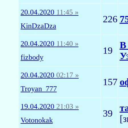
20.04.2020
11:45 »
226
7
KinDzaDza
20.04.2020
11:40 »
В
19
У
fizbody
20.04.2020
02:17 »
157
о
Troyan_777
19.04.2020
21:03 »
т
39
[
Votonokak