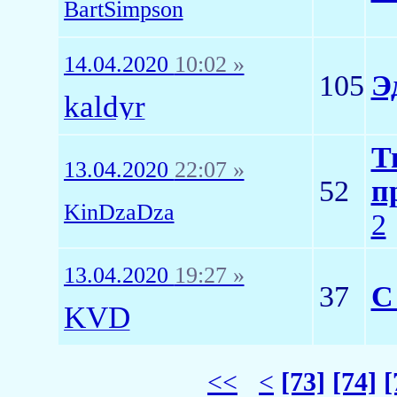
BartSimpson
14.04.2020
10:02 »
105
Э
kaldyr
Т
13.04.2020
22:07 »
52
п
KinDzaDza
2
13.04.2020
19:27 »
37
С
KVD
<<
<
[73]
[74]
[