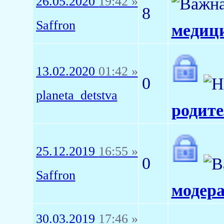
26.05.2020
19:42 »
8
Saffron
медиц
13.02.2020
01:42 »
0
planeta_detstva
родите
25.12.2019
16:55 »
0
Saffron
модера
30.03.2019
17:46 »