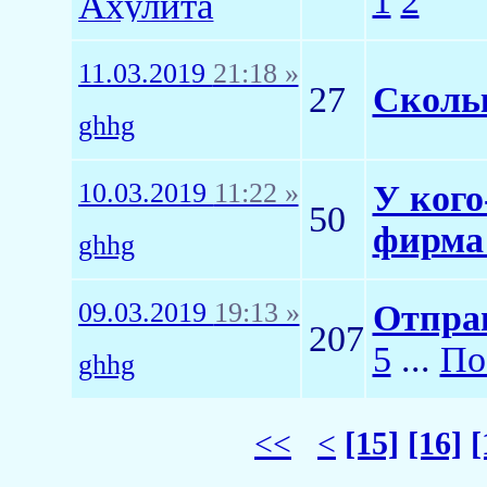
1
2
Ахулита
11.03.2019
21:18 »
27
Скольк
ghhg
10.03.2019
11:22 »
У кого
50
фирма
ghhg
09.03.2019
19:13 »
Отправ
207
5
...
По
ghhg
<<
<
[15]
[16]
[