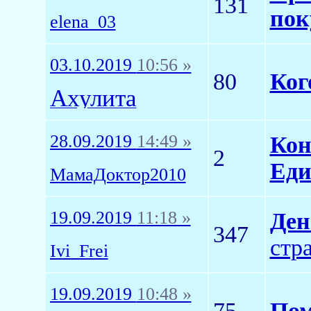
131
пок
elena_03
03.10.2019
10:56 »
80
Ког
Ахулита
28.09.2019
14:49 »
Кон
2
Еди
МамаДоктор2010
19.09.2019
11:18 »
Ден
347
стр
Ivi_Frei
19.09.2019
10:48 »
75
Пом