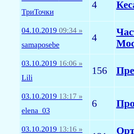
4
Кес
ТриТочки
04.10.2019
09:34 »
Час
4
Мос
samaposebe
03.10.2019
16:06 »
156
Пре
Lili
03.10.2019
13:17 »
6
Про
elena_03
03.10.2019
13:16 »
Орт