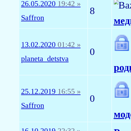
26.05.2020
19:42 »
8
Saffron
мед
13.02.2020
01:42 »
0
planeta_detstva
род
25.12.2019
16:55 »
0
Saffron
мод
16.10.2019
22:32 »