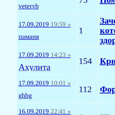
vetervb
Зач
17.09.2019
19:59 »
1
кот
паманя
здо
17.09.2019
14:23 »
154
Кри
Ахулита
17.09.2019
10:01 »
112
Фо
ghhg
16.09.2019
22:41 »