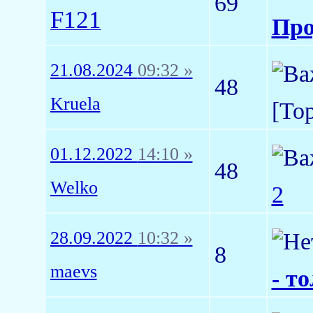
69
F121
Про
21.08.2024
09:32 »
48
Kruela
[To
01.12.2022
14:10 »
48
Welko
2
28.09.2022
10:32 »
8
maevs
- т