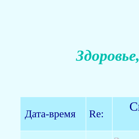
Здоровье
С
Дата-время
Re: