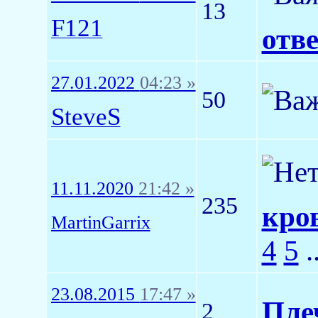
13
F121
отв
27.01.2022
04:23 »
50
SteveS
11.11.2020
21:42 »
235
кров
MartinGarrix
4
5
.
23.08.2015
17:47 »
Пле
2