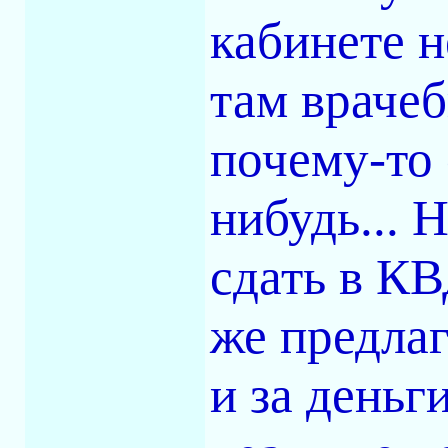
кабинете н
там враче
почему-то 
нибудь...
сдать в КВ
же предла
и за деньг