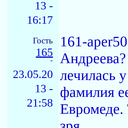
13 -
16:17
161-aper50
Гость
165
Андреева?
-
лечилась 
23.05.20
13 -
фамилия е
21:58
Евромеде. 
зря...