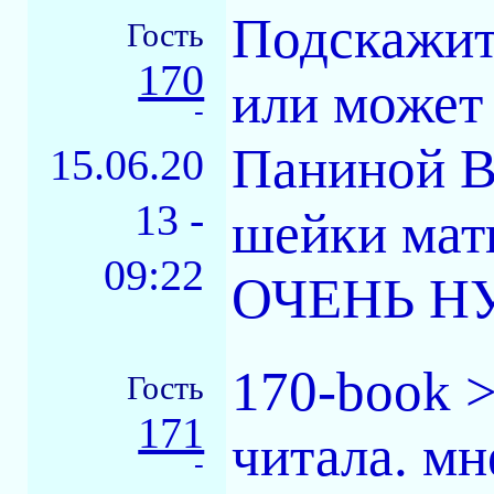
Подскажит
Гость
170
или может
-
Паниной В
15.06.20
13 -
шейки мат
09:22
ОЧЕНЬ НУ
170-book >
Гость
171
читала. мн
-