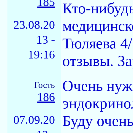
185
Кто-нибудь
-
медицинско
23.08.20
13 -
Тюляева 4/
19:16
отзывы. За
Очень нуж
Гость
186
эндокринол
-
Буду очень
07.09.20