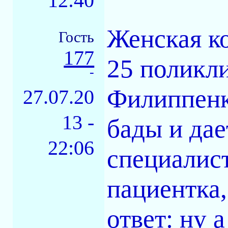
12:40
Женская к
Гость
177
25 поликли
-
Филиппенк
27.07.20
13 -
бады и дае
22:06
специалист
пациентка,
ответ: ну 