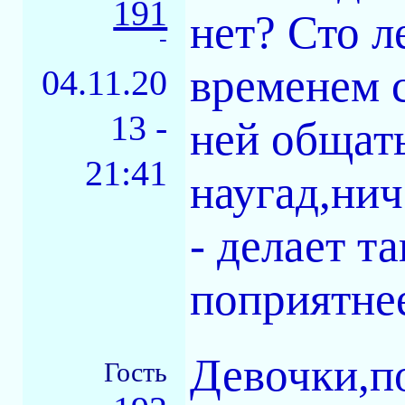
191
нет? Сто л
-
временем 
04.11.20
13 -
ней общат
21:41
наугад,нич
- делает т
поприятнее
Девочки,по
Гость