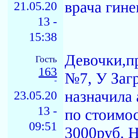
врача гине
21.05.20
13 -
15:38
Девочки,пр
Гость
163
№7, У Заг
-
назначила
23.05.20
13 -
по стоимос
09:51
3000руб. 