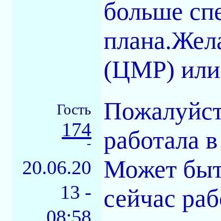
больше сп
плана.Жел
(ЦМР) или
Пожалуйст
Гость
174
работала 
-
Может быть
20.06.20
13 -
сейчас раб
08:58