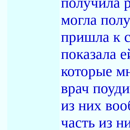
получила р
могла полу
пришла к 
показала е
которые мн
врач поуди
из них воо
часть из н