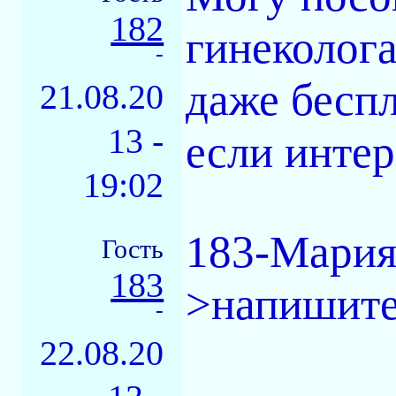
182
гинеколога
-
даже беспло
21.08.20
13 -
если интер
19:02
183-Мария
Гость
183
>напишите
-
22.08.20