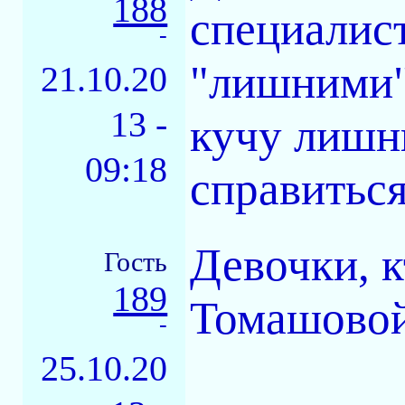
188
специалист
-
"лишними"
21.10.20
13 -
кучу лишни
09:18
справиться
Девочки, к
Гость
189
Томашовой
-
25.10.20