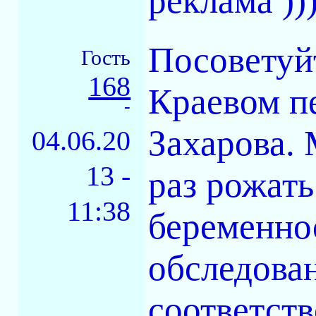
реклама ))
Посоветуй
Гость
168
Краевом п
-
Захарова.
04.06.20
13 -
раз рожать
11:38
беременно
обследован
соответств