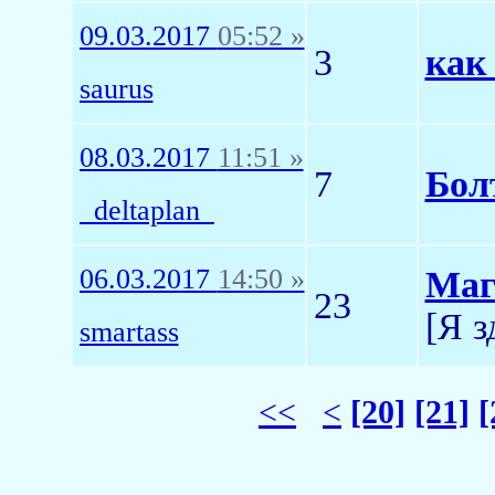
09.03.2017
05:52 »
3
как
saurus
08.03.2017
11:51 »
7
Бол
_deltaplan_
06.03.2017
14:50 »
Маг
23
[Я з
smartass
<<
<
[20]
[21]
[