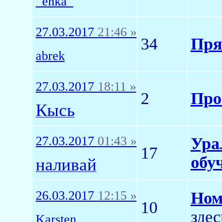
_enka_
27.03.2017
21:46 »
34
Пря
abrek
27.03.2017
18:11 »
2
Про
Кысь
27.03.2017
01:43 »
Ура
17
обу
наливай
26.03.2017
12:15 »
Ном
10
здес
Karsten